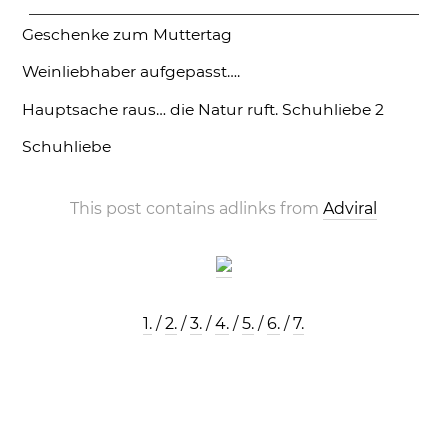
Geschenke zum Muttertag
Weinliebhaber aufgepasst….
Hauptsache raus… die Natur ruft.
Schuhliebe 2
Schuhliebe
This post contains adlinks from
Adviral
1.
/
2.
/
3.
/
4.
/
5.
/
6.
/
7.