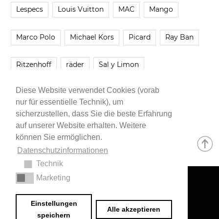
Lespecs
Louis Vuitton
MAC
Mango
Marco Polo
Michael Kors
Picard
Ray Ban
Ritzenhoff
räder
Sal y Limon
Diese Website verwendet Cookies (vorab
Smartbuyglasses
smash!
Steve Madden
nur für essentielle Technik), um
sicherzustellen, dass Sie die beste Erfahrung
Westwing
Younique
Zalando
Zara
auf unserer Website erhalten. Weitere
können Sie ermöglichen.
Datenschutzinformationen
Technik
Marketing
Impressum
•
Datenschutzerklärung
© 2020 Dr. Sarah Schwab-Jung
Einstellungen
Alle akzeptieren
speichern