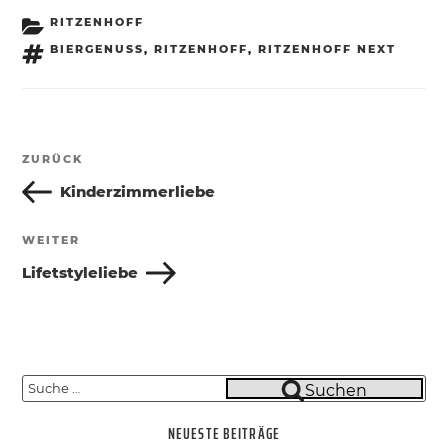
KATEGORIEN
RITZENHOFF
SCHLAGWÖRTER
BIERGENUSS
,
RITZENHOFF
,
RITZENHOFF NEXT
Beitragsnavigation
ZURÜCK
Vorheriger
Beitrag
Kinderzimmerliebe
WEITER
Nächster
Beitrag
Lifetstyleliebe
Suche
Suchen
nach:
NEUESTE BEITRÄGE