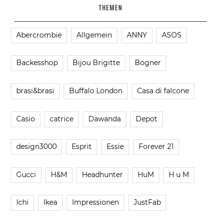
THEMEN
Abercrombie
Allgemein
ANNY
ASOS
Backesshop
Bijou Brigitte
Bogner
brasi&brasi
Buffalo London
Casa di falcone
Casio
catrice
Dawanda
Depot
design3000
Esprit
Essie
Forever 21
Gucci
H&M
Headhunter
HuM
H u M
Ichi
Ikea
Impressionen
JustFab