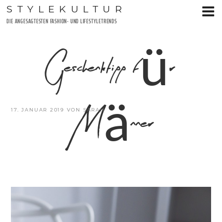
Zum
STYLEKULTUR
Inhalt
DIE ANGESAGTESTEN FASHION- UND LIFESTYLETRENDS
springen
Geschenktipp für
Männer
VERÖFFENTLICHT
17. JANUAR 2019
VON
SARAH
AM