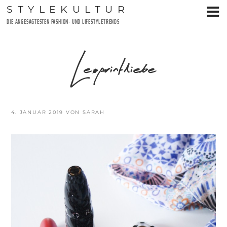
Zum
STYLEKULTUR
Inhalt
DIE ANGESAGTESTEN FASHION- UND LIFESTYLETRENDS
springen
Leoprintliebe
VERÖFFENTLICHT
4. JANUAR 2019
VON
SARAH
AM