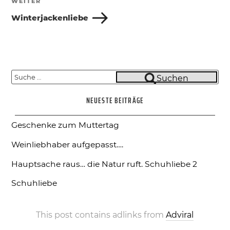
WEITER
Nächster
Beitrag
Winterjackenliebe
Suche
Suchen
nach:
NEUESTE BEITRÄGE
Geschenke zum Muttertag
Weinliebhaber aufgepasst….
Hauptsache raus… die Natur ruft.
Schuhliebe 2
Schuhliebe
This post contains adlinks from
Adviral