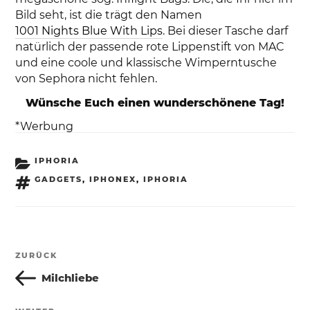
Bild seht, ist die trägt den Namen
1001 Nights Blue With Lips
. Bei dieser Tasche darf
natürlich der passende rote Lippenstift von MAC
und eine coole und klassische Wimperntusche
von Sephora nicht fehlen.
Wünsche Euch einen wunderschönene Tag!
*Werbung
KATEGORIEN
IPHORIA
SCHLAGWÖRTER
GADGETS
,
IPHONEX
,
IPHORIA
Beitragsnavigation
ZURÜCK
Vorheriger
Beitrag
Milchliebe