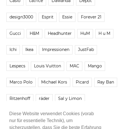
Casio
catrice
Dawanda
Depot
design3000
Esprit
Essie
Forever 21
Gucci
H&M
Headhunter
HuM
H u M
Ichi
Ikea
Impressionen
JustFab
Lespecs
Louis Vuitton
MAC
Mango
Marco Polo
Michael Kors
Picard
Ray Ban
Ritzenhoff
räder
Sal y Limon
Diese Website verwendet Cookies (vorab
Smartbuyglasses
smash!
Steve Madden
nur für essentielle Technik), um
sicherzustellen, dass Sie die beste Erfahrung