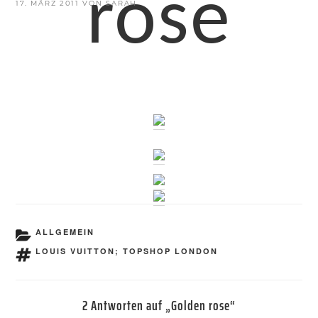
rose
VERÖFFENTLICHT
17. MÄRZ 2011
VON
SARAH
AM
KATEGORIEN
ALLGEMEIN
SCHLAGWÖRTER
LOUIS VUITTON; TOPSHOP LONDON
2 Antworten auf „Golden rose“