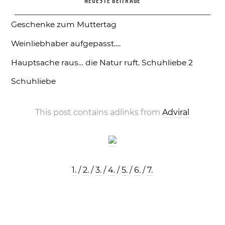
NEUESTE BEITRÄGE
Geschenke zum Muttertag
Weinliebhaber aufgepasst….
Hauptsache raus… die Natur ruft.
Schuhliebe 2
Schuhliebe
This post contains adlinks from
Adviral
1.
/
2.
/
3.
/
4.
/
5.
/
6.
/
7.