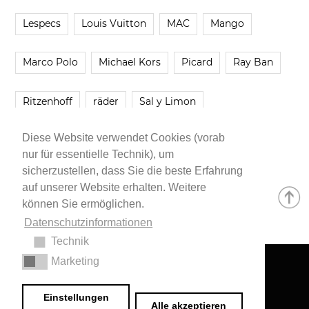
Lespecs
Louis Vuitton
MAC
Mango
Marco Polo
Michael Kors
Picard
Ray Ban
Ritzenhoff
räder
Sal y Limon
Diese Website verwendet Cookies (vorab
Smartbuyglasses
smash!
Steve Madden
nur für essentielle Technik), um
sicherzustellen, dass Sie die beste Erfahrung
Westwing
Younique
Zalando
Zara
auf unserer Website erhalten. Weitere
können Sie ermöglichen.
Datenschutzinformationen
Technik
Marketing
Impressum
•
Datenschutzerklärung
© 2020 Dr. Sarah Schwab-Jung
Einstellungen
Alle akzeptieren