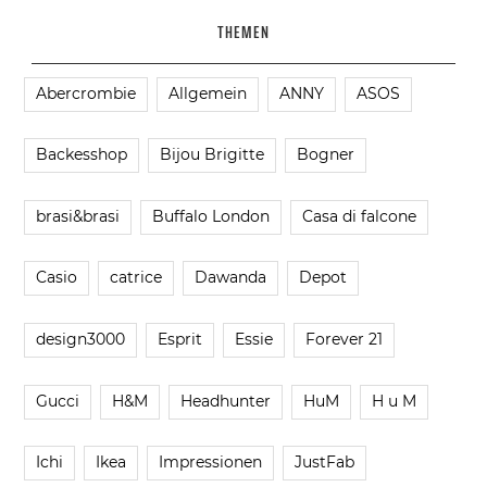
THEMEN
Abercrombie
Allgemein
ANNY
ASOS
Backesshop
Bijou Brigitte
Bogner
brasi&brasi
Buffalo London
Casa di falcone
Casio
catrice
Dawanda
Depot
design3000
Esprit
Essie
Forever 21
Gucci
H&M
Headhunter
HuM
H u M
Ichi
Ikea
Impressionen
JustFab