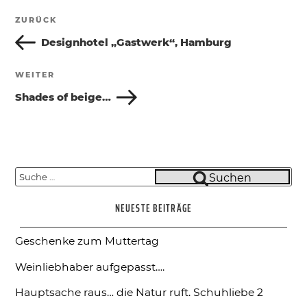
Beitragsnavigation
ZURÜCK
Vorheriger
Beitrag
Designhotel „Gastwerk“, Hamburg
WEITER
Nächster
Beitrag
Shades of beige…
Suche
Suchen
nach:
NEUESTE BEITRÄGE
Geschenke zum Muttertag
Weinliebhaber aufgepasst….
Hauptsache raus… die Natur ruft.
Schuhliebe 2