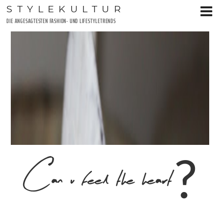
Zum
STYLEKULTUR
Inhalt
DIE ANGESAGTESTEN FASHION- UND LIFESTYLETRENDS
springen
Can u feel the heart?