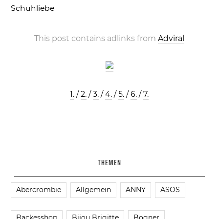
Schuhliebe
This post contains adlinks from
Adviral
1.
/
2.
/
3.
/
4.
/
5.
/
6.
/
7.
THEMEN
Abercrombie
Allgemein
ANNY
ASOS
Backesshop
Bijou Brigitte
Bogner