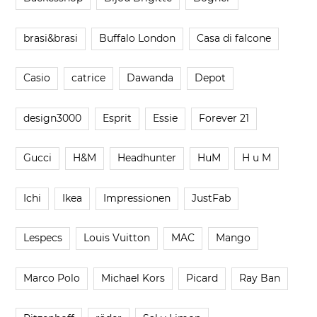
brasi&brasi
Buffalo London
Casa di falcone
Casio
catrice
Dawanda
Depot
design3000
Esprit
Essie
Forever 21
Gucci
H&M
Headhunter
HuM
H u M
Ichi
Ikea
Impressionen
JustFab
Lespecs
Louis Vuitton
MAC
Mango
Marco Polo
Michael Kors
Picard
Ray Ban