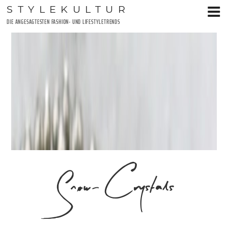
Zum
STYLEKULTUR
Inhalt
DIE ANGESAGTESTEN FASHION- UND LIFESTYLETRENDS
springen
Snow-Crystals