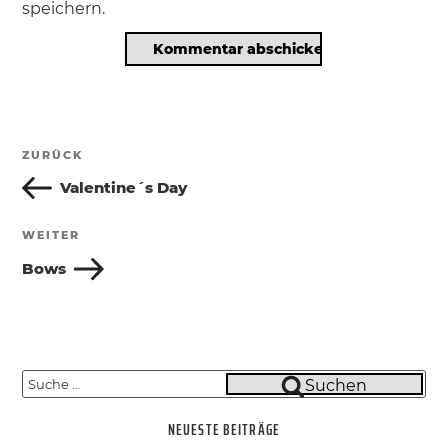
speichern.
Beitragsnavigation
ZURÜCK
Vorheriger
Beitrag
Valentine´s Day
WEITER
Nächster
Beitrag
Bows
Suche
Suchen
nach:
NEUESTE BEITRÄGE