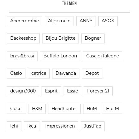
THEMEN
Abercrombie
Allgemein
ANNY
ASOS
Backesshop
Bijou Brigitte
Bogner
brasi&brasi
Buffalo London
Casa di falcone
Casio
catrice
Dawanda
Depot
design3000
Esprit
Essie
Forever 21
Gucci
H&M
Headhunter
HuM
H u M
Ichi
Ikea
Impressionen
JustFab