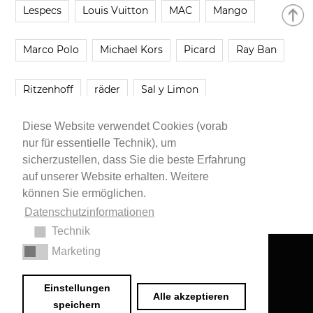
Lespecs
Louis Vuitton
MAC
Mango
Marco Polo
Michael Kors
Picard
Ray Ban
Ritzenhoff
räder
Sal y Limon
Diese Website verwendet Cookies (vorab
Smartbuyglasses
smash!
Steve Madden
nur für essentielle Technik), um
sicherzustellen, dass Sie die beste Erfahrung
Westwing
Younique
Zalando
Zara
auf unserer Website erhalten. Weitere
können Sie ermöglichen.
Datenschutzinformationen
Technik
Marketing
Impressum
•
Datenschutzerklärung
© 2020 Dr. Sarah Schwab-Jung
Einstellungen
Alle akzeptieren
speichern