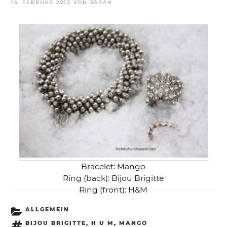
VERÖFFENTLICHT
15. FEBRUAR 2012
VON
SARAH
AM
Bracelet: Mango
Ring (back): Bijou Brigitte
Ring (front): H&M
KATEGORIEN
ALLGEMEIN
SCHLAGWÖRTER
BIJOU BRIGITTE
,
H U M
,
MANGO