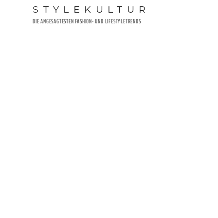
Zum
STYLEKULTUR
Inhalt
DIE ANGESAGTESTEN FASHION- UND LIFESTYLETRENDS
springen