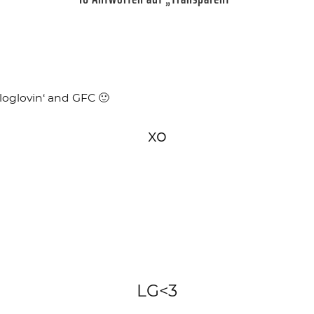
loglovin‘ and GFC 🙂
xo
LG<3