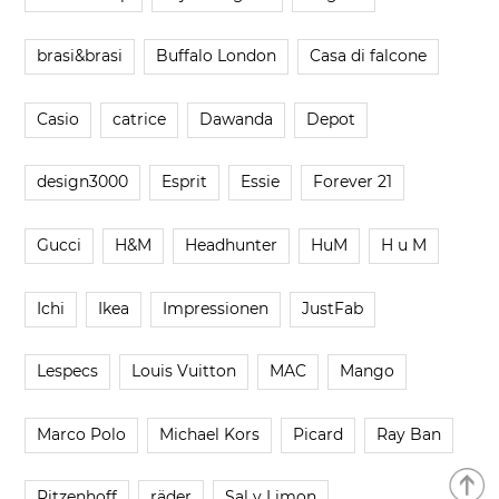
brasi&brasi
Buffalo London
Casa di falcone
Casio
catrice
Dawanda
Depot
design3000
Esprit
Essie
Forever 21
Gucci
H&M
Headhunter
HuM
H u M
Ichi
Ikea
Impressionen
JustFab
Lespecs
Louis Vuitton
MAC
Mango
Marco Polo
Michael Kors
Picard
Ray Ban
Ritzenhoff
räder
Sal y Limon