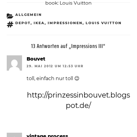
book: Louis Vuitton
KATEGORIEN
ALLGEMEIN
SCHLAGWÖRTER
DEPOT
,
IKEA
,
IMPRESSIONEN
,
LOUIS VUITTON
13 Antworten auf „Impressions III“
Bouvet
29. MAI 2012 UM 12:53 UHR
toll, einfach nur toll 😉
http://prinzessinbouvet.blogs
pot.de/
vintage process