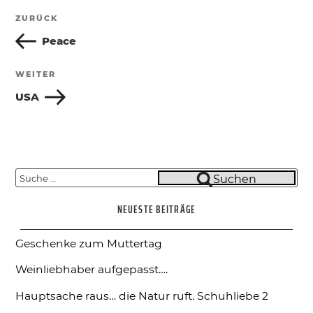
Beitragsnavigation
ZURÜCK
Vorheriger
Beitrag
Peace
WEITER
Nächster
Beitrag
USA
Suche
Suchen
nach:
NEUESTE BEITRÄGE
Geschenke zum Muttertag
Weinliebhaber aufgepasst….
Hauptsache raus… die Natur ruft.
Schuhliebe 2