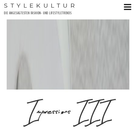
Zum
STYLEKULTUR
Inhalt
DIE ANGESAGTESTEN FASHION- UND LIFESTYLETRENDS
springen
Impressions III