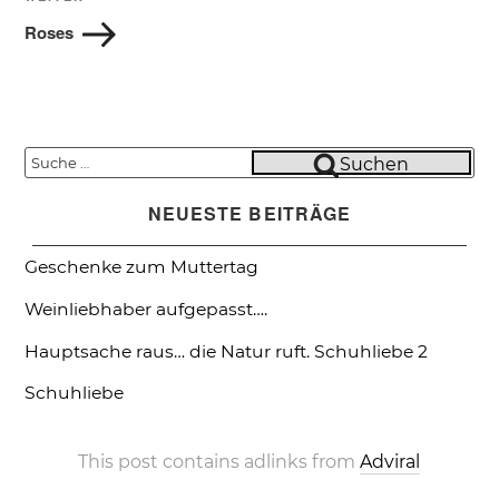
Nächster
Beitrag
Roses
Suche
Suchen
nach:
NEUESTE BEITRÄGE
Geschenke zum Muttertag
Weinliebhaber aufgepasst….
Hauptsache raus… die Natur ruft.
Schuhliebe 2
Schuhliebe
This post contains adlinks from
Adviral