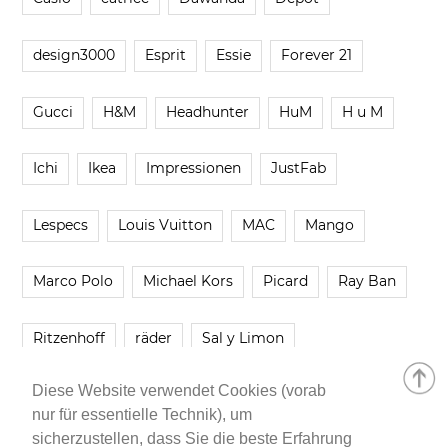
design3000
Esprit
Essie
Forever 21
Gucci
H&M
Headhunter
HuM
H u M
Ichi
Ikea
Impressionen
JustFab
Lespecs
Louis Vuitton
MAC
Mango
Marco Polo
Michael Kors
Picard
Ray Ban
Ritzenhoff
räder
Sal y Limon
Diese Website verwendet Cookies (vorab
Smartbuyglasses
smash!
Steve Madden
nur für essentielle Technik), um
sicherzustellen, dass Sie die beste Erfahrung