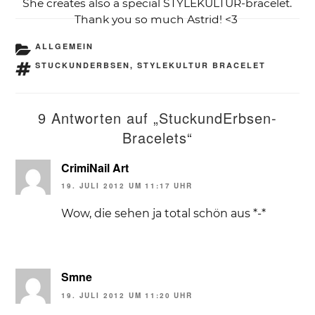
She creates also a special STYLEKULTUR -bracelet.
Thank you so much Astrid! <3
KATEGORIEN
ALLGEMEIN
SCHLAGWÖRTER
STUCKUNDERBSEN
,
STYLEKULTUR BRACELET
9 Antworten auf „StuckundErbsen-
Bracelets“
CrimiNail Art
19. JULI 2012 UM 11:17 UHR
Wow, die sehen ja total schön aus *-*
Smne
19. JULI 2012 UM 11:20 UHR