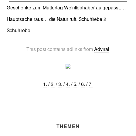
Geschenke zum Muttertag
Weinliebhaber aufgepasst….
Hauptsache raus… die Natur ruft.
Schuhliebe 2
Schuhliebe
This post contains adlinks from
Adviral
1.
/
2.
/
3.
/
4.
/
5.
/
6.
/
7.
THEMEN