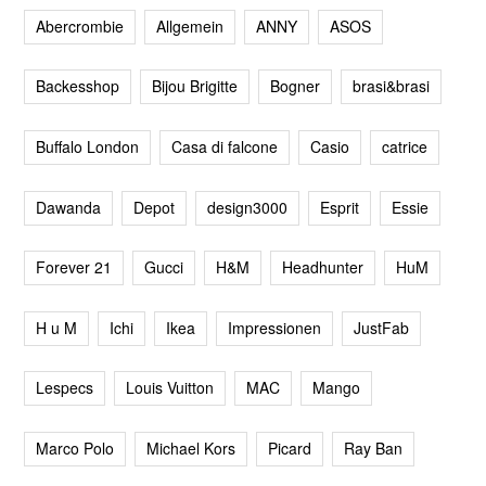
Abercrombie
Allgemein
ANNY
ASOS
Backesshop
Bijou Brigitte
Bogner
brasi&brasi
Buffalo London
Casa di falcone
Casio
catrice
Dawanda
Depot
design3000
Esprit
Essie
Forever 21
Gucci
H&M
Headhunter
HuM
H u M
Ichi
Ikea
Impressionen
JustFab
Lespecs
Louis Vuitton
MAC
Mango
Marco Polo
Michael Kors
Picard
Ray Ban