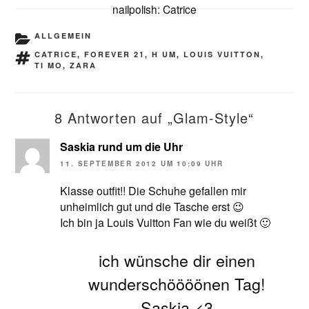
nailpolish: Catrice
KATEGORIEN
ALLGEMEIN
SCHLAGWÖRTER
CATRICE
,
FOREVER 21
,
H UM
,
LOUIS VUITTON
,
TI MO
,
ZARA
8 Antworten auf „Glam-Style“
Saskia rund um die Uhr
11. SEPTEMBER 2012 UM 10:09 UHR
Klasse outfit!! Die Schuhe gefallen mir
unheimlich gut und die Tasche erst 😉
Ich bin ja Louis Vuitton Fan wie du weißt 🙂
ich wünsche dir einen
wunderschöööönen Tag!
Saskia <3