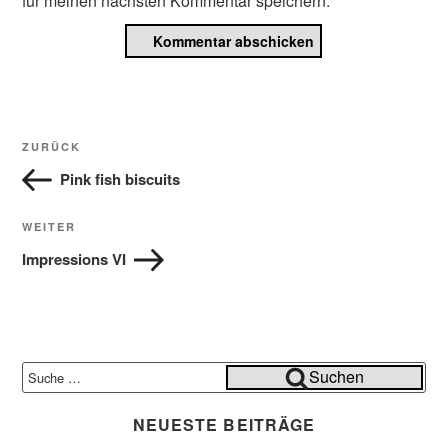
für meinen nächsten Kommentar speichern.
Beitragsnavigation
Vorheriger
ZURÜCK
Beitrag
Pink fish biscuits
Nächster
WEITER
Beitrag
Impressions VI
Suche
Suchen
nach:
NEUESTE BEITRÄGE