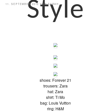
Style
VERÖFFENTLICHT
11. SEPTEMBER 2012
VON
SARAH
AM
shoes: Forever 21
trousers: Zara
hat: Zara
shirt: Ti Mo
bag: Louis Vuitton
ring: H&M