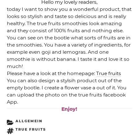
Hello my lovely readers,
today I want to show you a wonderful product, that
looks so stylish and taste so delicious and is really
healthy. The true fruits smoothies look amazing
and they consist of 100% fruits and nothing else.
You can see on the bootle what sorts of fruits are in
the smoothies. You have a variety of ingredients, for
example even goji and lemogras. And one
smoothie is without banana. I taste it and love it so
much!
Please have a look at the homepage:
True fruits
You can also design a stylsih product out of the
empty bootle. I create a flower vase a out of it. You
can upload the photo on the true fruits facebook
App.
Enjoy!
KATEGORIEN
ALLGEMEIN
SCHLAGWÖRTER
TRUE FRUITS