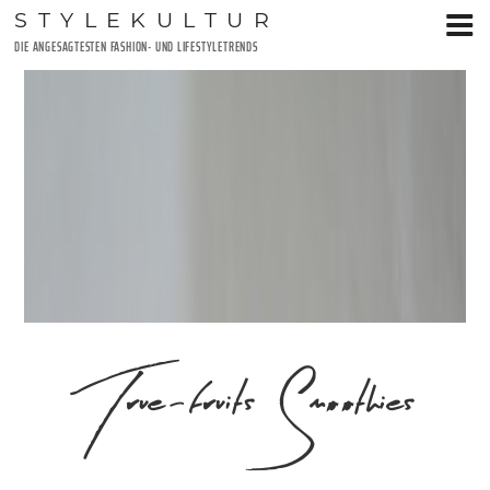
Zum
STYLEKULTUR
Inhalt
DIE ANGESAGTESTEN FASHION- UND LIFESTYLETRENDS
springen
True-fruits Smoothies