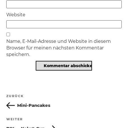
Website
Name, E-Mail-Adresse und Website in diesem
Browser für meinen nächsten Kommentar
speichern.
Beitragsnavigation
ZURÜCK
Vorheriger
Beitrag
Mini-Pancakes
WEITER
Nächster
Beitrag