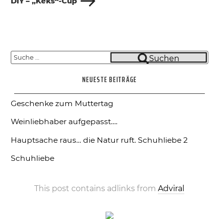
DIY – „Keks“-Cup
Suche
Suchen
nach:
NEUESTE BEITRÄGE
Geschenke zum Muttertag
Weinliebhaber aufgepasst….
Hauptsache raus… die Natur ruft.
Schuhliebe 2
Schuhliebe
This post contains adlinks from
Adviral