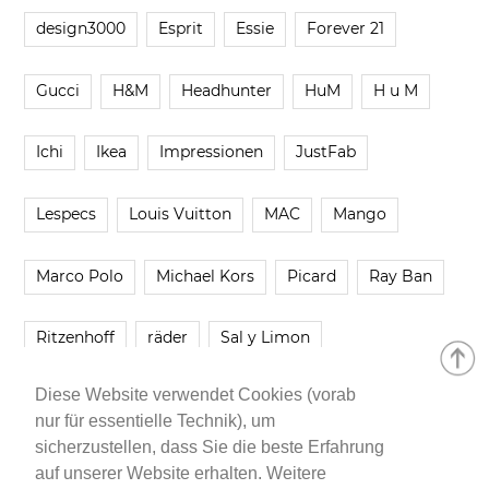
design3000
Esprit
Essie
Forever 21
Gucci
H&M
Headhunter
HuM
H u M
Ichi
Ikea
Impressionen
JustFab
Lespecs
Louis Vuitton
MAC
Mango
Marco Polo
Michael Kors
Picard
Ray Ban
Ritzenhoff
räder
Sal y Limon
Diese Website verwendet Cookies (vorab
Smartbuyglasses
smash!
Steve Madden
nur für essentielle Technik), um
sicherzustellen, dass Sie die beste Erfahrung
Westwing
Younique
Zalando
Zara
auf unserer Website erhalten. Weitere