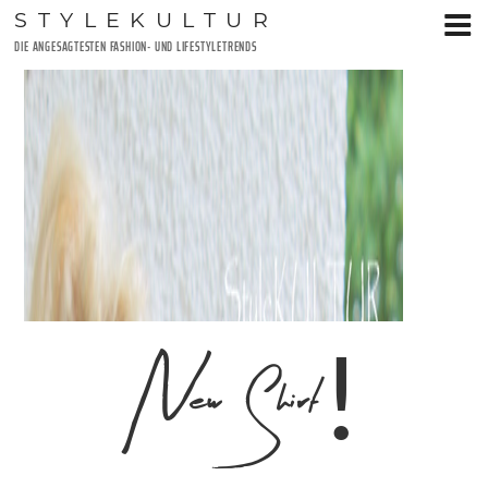
Zum
STYLEKULTUR
Inhalt
DIE ANGESAGTESTEN FASHION- UND LIFESTYLETRENDS
springen
New Shirt!