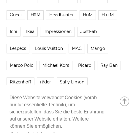
Gucci
H&M
Headhunter
HuM
H u M
Ichi
Ikea
Impressionen
JustFab
Lespecs
Louis Vuitton
MAC
Mango
Marco Polo
Michael Kors
Picard
Ray Ban
Ritzenhoff
räder
Sal y Limon
Diese Website verwendet Cookies (vorab
Smartbuyglasses
smash!
Steve Madden
nur für essentielle Technik), um
sicherzustellen, dass Sie die beste Erfahrung
Westwing
Younique
Zalando
Zara
auf unserer Website erhalten. Weitere
können Sie ermöglichen.