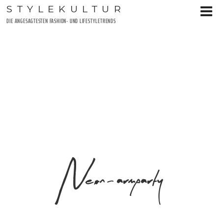
Zum
STYLEKULTUR
Inhalt
DIE ANGESAGTESTEN FASHION- UND LIFESTYLETRENDS
springen
Neon-armparty