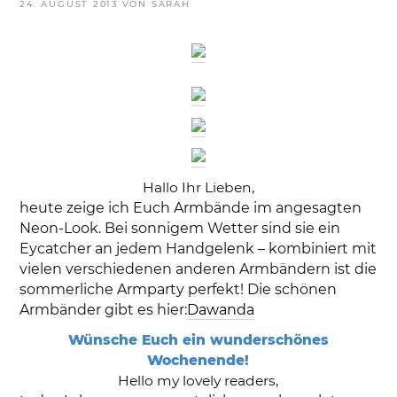
VERÖFFENTLICHT
24. AUGUST 2013
VON
SARAH
AM
Hallo Ihr Lieben,
heute zeige ich Euch Armbände im angesagten
Neon-Look. Bei sonnigem Wetter sind sie ein
Eycatcher an jedem Handgelenk – kombiniert mit
vielen verschiedenen anderen Armbändern ist die
sommerliche Armparty perfekt! Die schönen
Armbänder gibt es hier:
Dawanda
Wünsche Euch ein wunderschönes
Wochenende!
Hello my lovely readers,