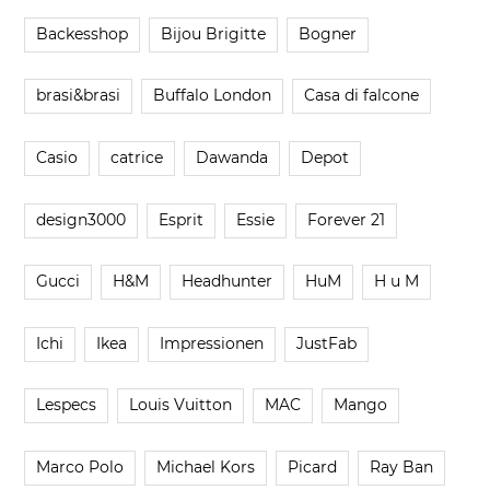
Backesshop
Bijou Brigitte
Bogner
brasi&brasi
Buffalo London
Casa di falcone
Casio
catrice
Dawanda
Depot
design3000
Esprit
Essie
Forever 21
Gucci
H&M
Headhunter
HuM
H u M
Ichi
Ikea
Impressionen
JustFab
Lespecs
Louis Vuitton
MAC
Mango
Marco Polo
Michael Kors
Picard
Ray Ban