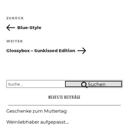
Beitragsnavigation
ZURÜCK
Vorheriger
Beitrag
Blue-Style
WEITER
Nächster
Beitrag
Glossybox – Sunkissed Edition
Suche
Suchen
nach:
NEUESTE BEITRÄGE
Geschenke zum Muttertag
Weinliebhaber aufgepasst….