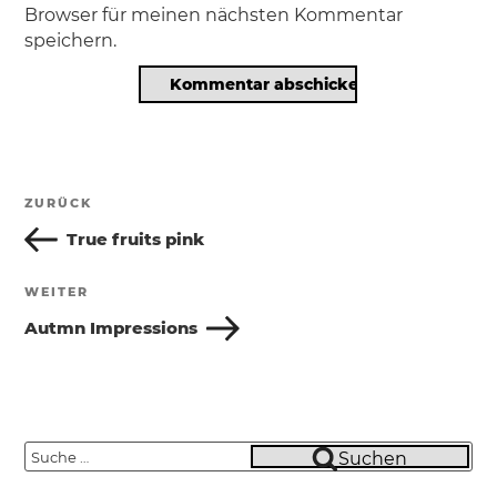
Browser für meinen nächsten Kommentar
speichern.
Beitragsnavigation
ZURÜCK
Vorheriger
Beitrag
True fruits pink
WEITER
Nächster
Beitrag
Autmn Impressions
Suche
Suchen
nach: