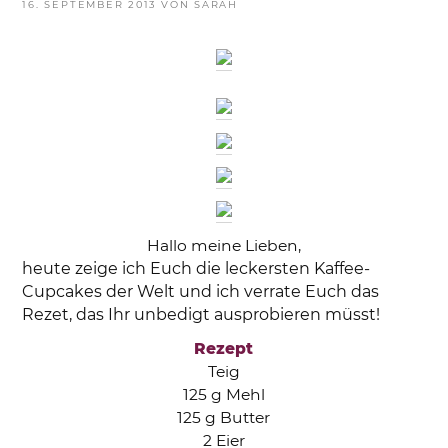
VERÖFFENTLICHT
16. SEPTEMBER 2013
VON
SARAH
AM
Hallo meine Lieben,
heute zeige ich Euch die leckersten Kaffee-
Cupcakes der Welt und ich verrate Euch das
Rezet, das Ihr unbedigt ausprobieren müsst!
Rezept
Teig
125 g Mehl
125 g Butter
2 Eier