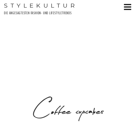
Zum
STYLEKULTUR
Inhalt
DIE ANGESAGTESTEN FASHION- UND LIFESTYLETRENDS
springen
Coffee cupcakes