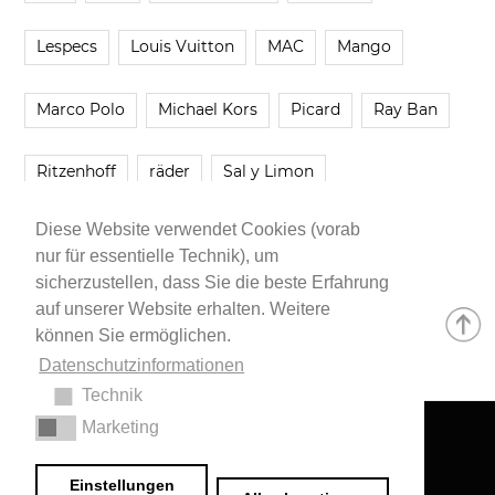
Lespecs
Louis Vuitton
MAC
Mango
Marco Polo
Michael Kors
Picard
Ray Ban
Ritzenhoff
räder
Sal y Limon
Diese Website verwendet Cookies (vorab
Smartbuyglasses
smash!
Steve Madden
nur für essentielle Technik), um
sicherzustellen, dass Sie die beste Erfahrung
Westwing
Younique
Zalando
Zara
auf unserer Website erhalten. Weitere
können Sie ermöglichen.
Datenschutzinformationen
Technik
Marketing
Impressum
•
Datenschutzerklärung
© 2020 Dr. Sarah Schwab-Jung
Einstellungen