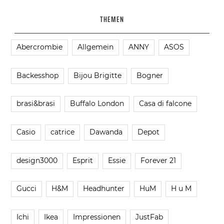
THEMEN
Abercrombie
Allgemein
ANNY
ASOS
Backesshop
Bijou Brigitte
Bogner
brasi&brasi
Buffalo London
Casa di falcone
Casio
catrice
Dawanda
Depot
design3000
Esprit
Essie
Forever 21
Gucci
H&M
Headhunter
HuM
H u M
Ichi
Ikea
Impressionen
JustFab