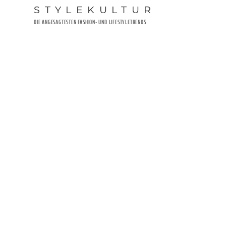
Zum
STYLEKULTUR
Inhalt
DIE ANGESAGTESTEN FASHION- UND LIFESTYLETRENDS
springen