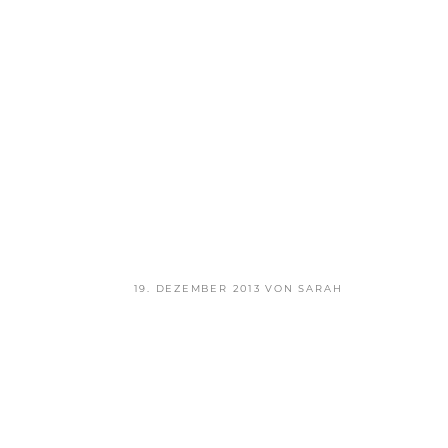
VERÖFFENTLICHT
19. DEZEMBER 2013
VON
SARAH
AM