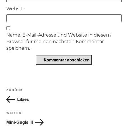
Website
Name, E-Mail-Adresse und Website in diesem
Browser für meinen nächsten Kommentar
speichern.
Beitragsnavigation
Vorheriger
ZURÜCK
Beitrag
Likies
Nächster
WEITER
Beitrag
Mini-Gugls III