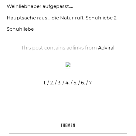
Weinliebhaber aufgepasst….
Hauptsache raus… die Natur ruft.
Schuhliebe 2
Schuhliebe
This post contains adlinks from
Adviral
1.
/
2.
/
3.
/
4.
/
5.
/
6.
/
7.
THEMEN