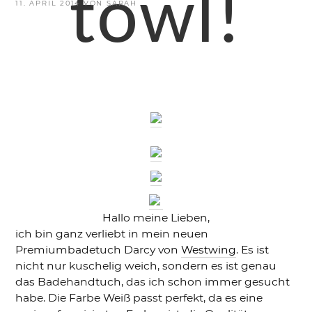
towl!
VERÖFFENTLICHT
11. APRIL 2014
VON
SARAH
AM
Hallo meine Lieben,
ich bin ganz verliebt in mein neuen
Premiumbadetuch Darcy von
Westwing
. Es ist
nicht nur kuschelig weich, sondern es ist genau
das Badehandtuch, das ich schon immer gesucht
habe. Die Farbe Weiß passt perfekt, da es eine