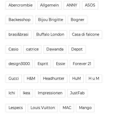
Abercrombie
Allgemein
ANNY
ASOS
Backesshop
Bijou Brigitte
Bogner
brasi&brasi
Buffalo London
Casa di falcone
Casio
catrice
Dawanda
Depot
design3000
Esprit
Essie
Forever 21
Gucci
H&M
Headhunter
HuM
H u M
Ichi
Ikea
Impressionen
JustFab
Lespecs
Louis Vuitton
MAC
Mango