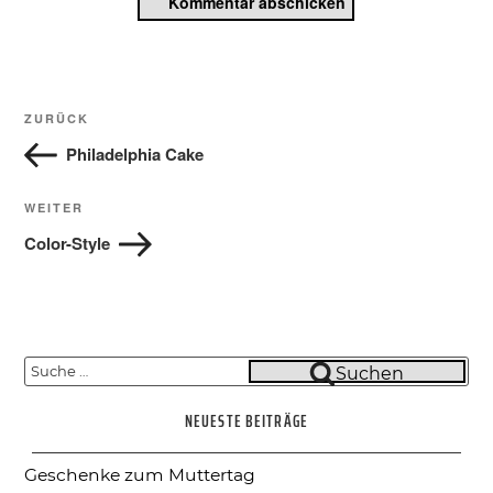
Beitragsnavigation
Vorheriger
ZURÜCK
Beitrag
Philadelphia Cake
Nächster
WEITER
Beitrag
Color-Style
Suche
Suchen
nach:
NEUESTE BEITRÄGE
Geschenke zum Muttertag