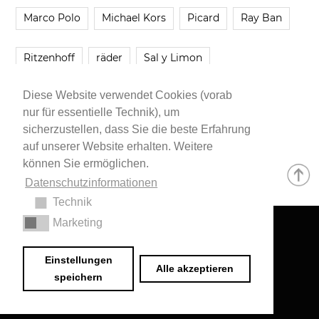
Marco Polo
Michael Kors
Picard
Ray Ban
Ritzenhoff
räder
Sal y Limon
Diese Website verwendet Cookies (vorab
Smartbuyglasses
smash!
Steve Madden
nur für essentielle Technik), um
sicherzustellen, dass Sie die beste Erfahrung
Westwing
Younique
Zalando
Zara
auf unserer Website erhalten. Weitere
können Sie ermöglichen.
Datenschutzinformationen
Technik
Marketing
Impressum
•
Datenschutzerklärung
© 2020 Dr. Sarah Schwab-Jung
Einstellungen
Alle akzeptieren
speichern