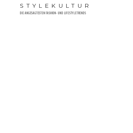
Zum
STYLEKULTUR
Inhalt
DIE ANGESAGTESTEN FASHION- UND LIFESTYLETRENDS
springen