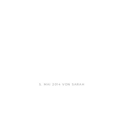
VERÖFFENTLICHT
5. MAI 2014
VON
SARAH
AM