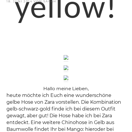
yellow!
VERÖFFENTLICHT
18. JUNI 2014
VON
SARAH
AM
Hallo meine Lieben,
heute möchte ich Euch eine wunderschöne
gelbe Hose von Zara vorstellen. Die Kombination
gelb-schwarz-gold finde ich bei diesem Outfit
gewagt, aber gut! Die Hose habe ich bei Zara
entdeckt. Eine weitere Chinohose in Gelb aus
Baumwolle findet Ihr bei Mango:
hier
oder bei