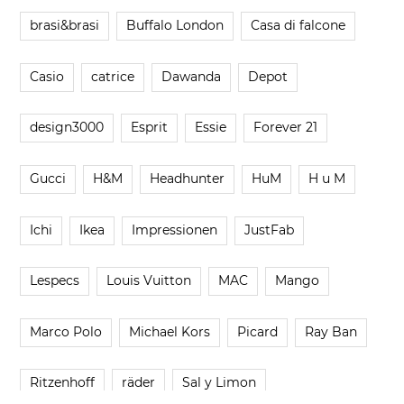
brasi&brasi
Buffalo London
Casa di falcone
Casio
catrice
Dawanda
Depot
design3000
Esprit
Essie
Forever 21
Gucci
H&M
Headhunter
HuM
H u M
Ichi
Ikea
Impressionen
JustFab
Lespecs
Louis Vuitton
MAC
Mango
Marco Polo
Michael Kors
Picard
Ray Ban
Ritzenhoff
räder
Sal y Limon