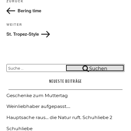
Vorheriger
ZURÜCK
Beitrag
Bering time
Nächster
WEITER
Beitrag
St. Tropez-Style
Suche
Suchen
nach:
NEUESTE BEITRÄGE
Geschenke zum Muttertag
Weinliebhaber aufgepasst….
Hauptsache raus… die Natur ruft.
Schuhliebe 2
Schuhliebe