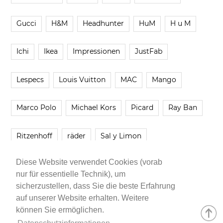
Gucci
H&M
Headhunter
HuM
H u M
Ichi
Ikea
Impressionen
JustFab
Lespecs
Louis Vuitton
MAC
Mango
Marco Polo
Michael Kors
Picard
Ray Ban
Ritzenhoff
räder
Sal y Limon
Diese Website verwendet Cookies (vorab
Smartbuyglasses
smash!
Steve Madden
nur für essentielle Technik), um
sicherzustellen, dass Sie die beste Erfahrung
Westwing
Younique
Zalando
Zara
auf unserer Website erhalten. Weitere
können Sie ermöglichen.