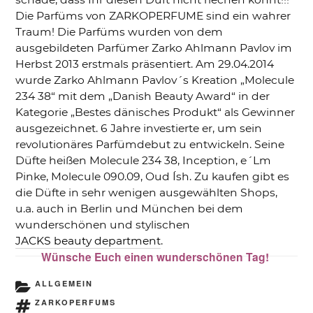
Die Parfüms von ZARKOPERFUME sind ein wahrer
Traum! Die Parfüms wurden von dem
ausgebildeten Parfümer Zarko Ahlmann Pavlov im
Herbst 2013 erstmals präsentiert. Am 29.04.2014
wurde Zarko Ahlmann Pavlov´s Kreation „Molecule
234 38“ mit dem „Danish Beauty Award“ in der
Kategorie „Bestes dänisches Produkt“ als Gewinner
ausgezeichnet. 6 Jahre investierte er, um sein
revolutionäres Parfümdebut zu entwickeln. Seine
Düfte heißen Molecule 234 38, Inception, e´Lm
Pinke, Molecule 090.09, Oud Ísh. Zu kaufen gibt es
die Düfte in sehr wenigen ausgewählten Shops,
u.a. auch in Berlin und München bei dem
wunderschönen und stylischen
JACKS beauty department
.
Wünsche Euch einen wunderschönen Tag!
KATEGORIEN
ALLGEMEIN
SCHLAGWÖRTER
ZARKOPERFUMS