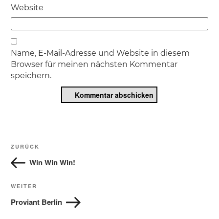
Website
Name, E-Mail-Adresse und Website in diesem
Browser für meinen nächsten Kommentar
speichern.
Beitragsnavigation
Vorheriger
ZURÜCK
Beitrag
Win Win Win!
Nächster
WEITER
Beitrag
Proviant Berlin