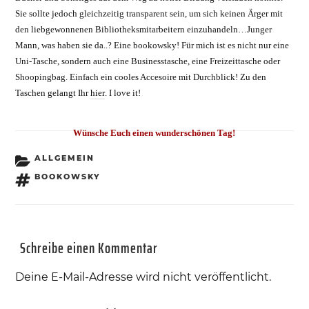
Sie sollte jedoch gleichzeitig transparent sein, um sich keinen Ärger mit
den liebgewonnenen Bibliotheksmitarbeitern einzuhandeln…Junger
Mann, was haben sie da..? Eine bookowsky! Für mich ist es nicht nur eine
Uni-Tasche, sondern auch eine Businesstasche, eine Freizeittasche oder
Shoopingbag. Einfach ein cooles Accesoire mit Durchblick! Zu den
Taschen gelangt Ihr
hier
. I love it!
Wünsche Euch einen wunderschönen Tag!
KATEGORIEN
ALLGEMEIN
SCHLAGWÖRTER
BOOKOWSKY
Schreibe einen Kommentar
Deine E-Mail-Adresse wird nicht veröffentlicht.