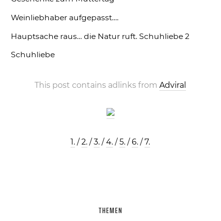
Weinliebhaber aufgepasst….
Hauptsache raus… die Natur ruft.
Schuhliebe 2
Schuhliebe
This post contains adlinks from
Adviral
1.
/
2.
/
3.
/
4.
/
5.
/
6.
/
7.
THEMEN