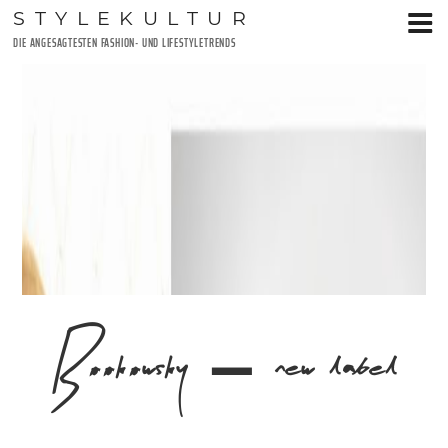
Zum
STYLEKULTUR
Inhalt
DIE ANGESAGTESTEN FASHION- UND LIFESTYLETRENDS
springen
Bookowsky – new label