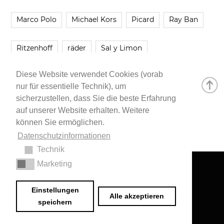
Marco Polo
Michael Kors
Picard
Ray Ban
Ritzenhoff
räder
Sal y Limon
Diese Website verwendet Cookies (vorab
Smartbuyglasses
smash!
Steve Madden
nur für essentielle Technik), um
sicherzustellen, dass Sie die beste Erfahrung
Westwing
Younique
Zalando
Zara
auf unserer Website erhalten. Weitere
können Sie ermöglichen.
Datenschutzinformationen
Technik
Marketing
Impressum
•
Datenschutzerklärung
© 2020 Dr. Sarah Schwab-Jung
Einstellungen
Alle akzeptieren
speichern