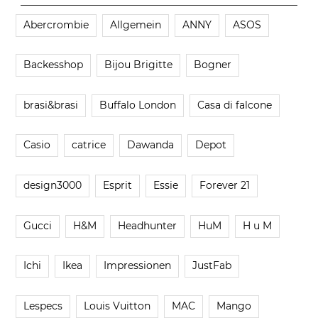
Abercrombie
Allgemein
ANNY
ASOS
Backesshop
Bijou Brigitte
Bogner
brasi&brasi
Buffalo London
Casa di falcone
Casio
catrice
Dawanda
Depot
design3000
Esprit
Essie
Forever 21
Gucci
H&M
Headhunter
HuM
H u M
Ichi
Ikea
Impressionen
JustFab
Lespecs
Louis Vuitton
MAC
Mango