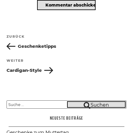
Beitragsnavigation
ZURÜCK
Vorheriger
Beitrag
Geschenketipps
WEITER
Nächster
Beitrag
Cardigan-Style
Suche
Suchen
nach:
NEUESTE BEITRÄGE
Geschenke zum Muttertag