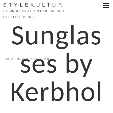
Zum
STYLEKULTUR
Inhalt
DIE ANGESAGTESTEN FASHION- UND
springen
LIFESTYLETRENDS
Sunglas
ses by
VERÖFFENTLICHT
22. APRIL 2015
VON
SARAH
AM
Kerbhol