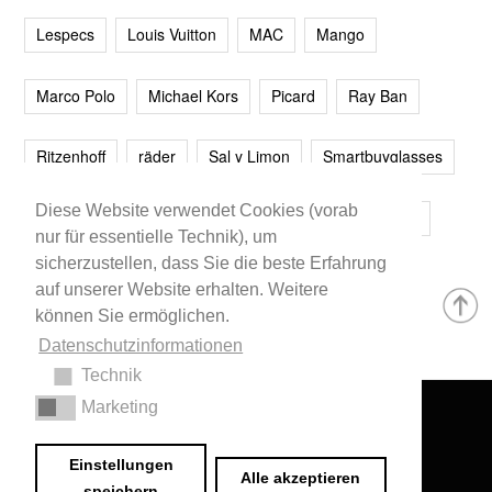
Lespecs
Louis Vuitton
MAC
Mango
Marco Polo
Michael Kors
Picard
Ray Ban
Ritzenhoff
räder
Sal y Limon
Smartbuyglasses
Diese Website verwendet Cookies (vorab
smash!
Steve Madden
Westwing
Younique
nur für essentielle Technik), um
sicherzustellen, dass Sie die beste Erfahrung
Zalando
Zara
auf unserer Website erhalten. Weitere
können Sie ermöglichen.
Datenschutzinformationen
Technik
Marketing
Impressum
•
Datenschutzerklärung
© 2020 Dr. Sarah Schwab-Jung
Einstellungen
Alle akzeptieren
speichern