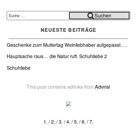
Suche
Suchen
nach:
NEUESTE BEITRÄGE
Geschenke zum Muttertag
Weinliebhaber aufgepasst….
Hauptsache raus… die Natur ruft.
Schuhliebe 2
Schuhliebe
This post contains adlinks from
Adviral
1.
/
2.
/
3.
/
4.
/
5.
/
6.
/
7.