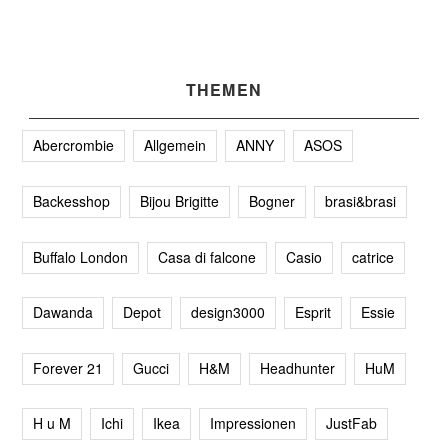
THEMEN
Abercrombie
Allgemein
ANNY
ASOS
Backesshop
Bijou Brigitte
Bogner
brasi&brasi
Buffalo London
Casa di falcone
Casio
catrice
Dawanda
Depot
design3000
Esprit
Essie
Forever 21
Gucci
H&M
Headhunter
HuM
H u M
Ichi
Ikea
Impressionen
JustFab