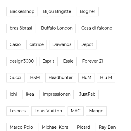
Backesshop
Bijou Brigitte
Bogner
brasi&brasi
Buffalo London
Casa di falcone
Casio
catrice
Dawanda
Depot
design3000
Esprit
Essie
Forever 21
Gucci
H&M
Headhunter
HuM
H u M
Ichi
Ikea
Impressionen
JustFab
Lespecs
Louis Vuitton
MAC
Mango
Marco Polo
Michael Kors
Picard
Ray Ban