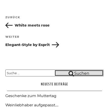
Beitragsnavigation
ZURÜCK
Vorheriger
Beitrag
White meets rose
WEITER
Nächster
Beitrag
Elegant-Style by Esprit
Suche
Suchen
nach:
NEUESTE BEITRÄGE
Geschenke zum Muttertag
Weinliebhaber aufgepasst….