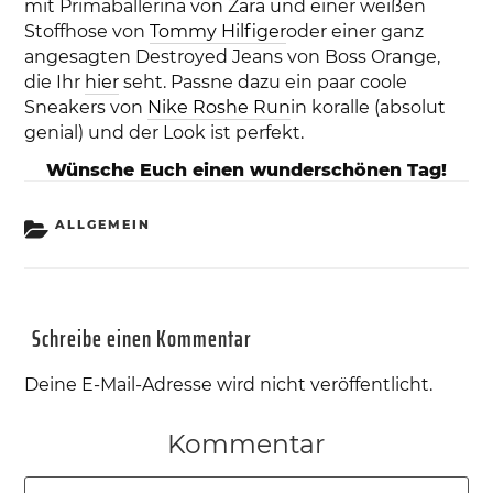
mit Primaballerina von Zara und einer weißen
Stoffhose von
Tommy Hilfiger
oder einer ganz
angesagten Destroyed Jeans von Boss Orange,
die Ihr
hier
seht. Passne dazu ein paar coole
Sneakers von
Nike Roshe Run
in koralle (absolut
genial) und der Look ist perfekt.
Wünsche Euch einen wunderschönen Tag!
KATEGORIEN
ALLGEMEIN
Schreibe einen Kommentar
Deine E-Mail-Adresse wird nicht veröffentlicht.
Kommentar