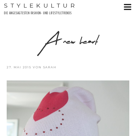
Zum
STYLEKULTUR
Inhalt
DIE ANGESAGTESTEN FASHION- UND LIFESTYLETRENDS
springen
A new heart
VERÖFFENTLICHT
27. MAI 2015
VON
SARAH
AM