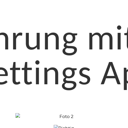
hrung mi
ettings A