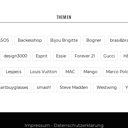
THEMEN
ASOS
Backesshop
Bijou Brigitte
Bogner
brasi&bra
design3000
Esprit
Essie
Forever 21
Gucci
H
Lespecs
Louis Vuitton
MAC
Mango
Marco Pol
artbuyglasses
smash!
Steve Madden
Westwing
Y
Impressum
•
Datenschutzerklärung