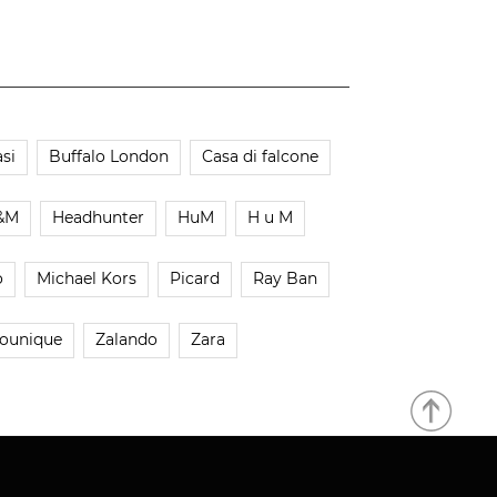
si
Buffalo London
Casa di falcone
&M
Headhunter
HuM
H u M
o
Michael Kors
Picard
Ray Ban
ounique
Zalando
Zara