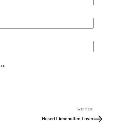
n.
WEITER
Nächster
Beitrag
Naked Lidschatten Lover