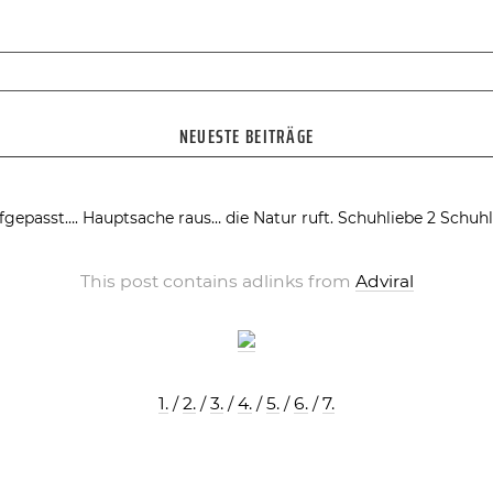
NEUESTE BEITRÄGE
fgepasst….
Hauptsache raus… die Natur ruft.
Schuhliebe 2
Schuhl
This post contains adlinks from
Adviral
1.
/
2.
/
3.
/
4.
/
5.
/
6.
/
7.