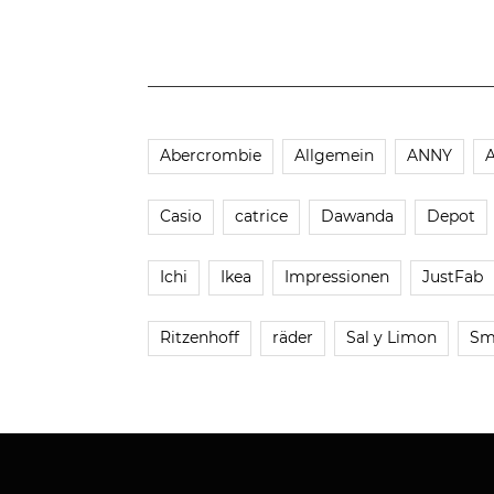
Abercrombie
Allgemein
ANNY
Casio
catrice
Dawanda
Depot
Ichi
Ikea
Impressionen
JustFab
Ritzenhoff
räder
Sal y Limon
Sm