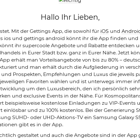
Hallo Ihr Lieben,
tet. Mit der Gettings App, die sowohl für
iOS
und
Androi
s ios und gettings android könnt ihr die App finden un
könnt ihr supercoole Angebote und Rabatte entdecken un
andels in Eurer Stadt bzw. ganz in Eurer Nähe. Jetzt kö
pp erhält man Vorteilsangebote von bis zu 80% – deuts
ukturiert und man erhält durch die Aufgliederung in vers
 und Prospekten, Empfehlungen und Luxus die jeweils p
jeweiligen Favoriten wählen und ist unterwegs immer inf
entwicklung um den Luxusbereich, den ich persönlich seh
en und exclusive Events in der Nähe. Für Kosmopolitans
ort beispielsweise kostenlose Einladungen zu VIP-Events u
t einlösbar und zu 100% kostenlos. Bei der Generierung
msung SUHD- oder UHD-Aktions-TV ein Samsung Galaxy S
tionen gibt es in der App.
chtlich gestaltet und auch die Angebote sind in der App g