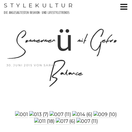
Zum
STYLEKULTUR
Inhalt
DIE ANGESAGTESTEN FASHION- UND LIFESTYLETRENDS
springen
Sommermenü mit Gefro
Balance
VERÖFFENTLICHT
30. JUNI 2015
VON
SARAH
AM