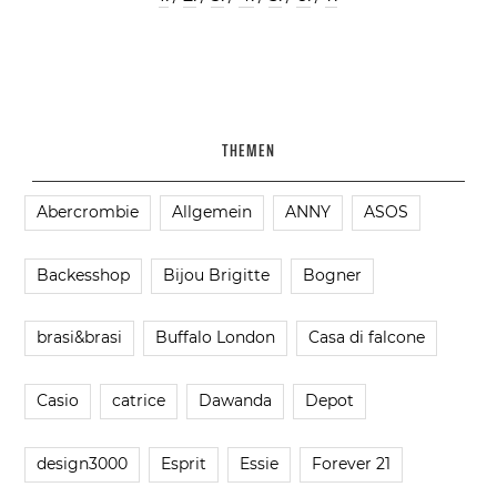
THEMEN
Abercrombie
Allgemein
ANNY
ASOS
Backesshop
Bijou Brigitte
Bogner
brasi&brasi
Buffalo London
Casa di falcone
Casio
catrice
Dawanda
Depot
design3000
Esprit
Essie
Forever 21