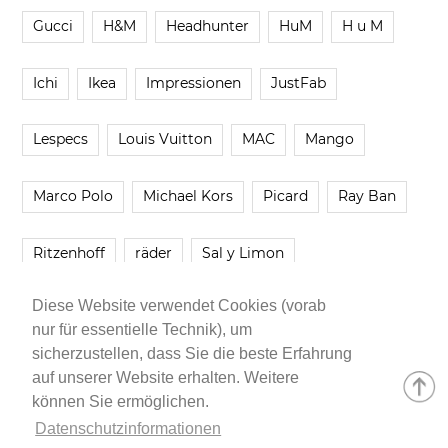
Gucci
H&M
Headhunter
HuM
H u M
Ichi
Ikea
Impressionen
JustFab
Lespecs
Louis Vuitton
MAC
Mango
Marco Polo
Michael Kors
Picard
Ray Ban
Ritzenhoff
räder
Sal y Limon
Diese Website verwendet Cookies (vorab
Smartbuyglasses
smash!
Steve Madden
nur für essentielle Technik), um
sicherzustellen, dass Sie die beste Erfahrung
Westwing
Younique
Zalando
Zara
auf unserer Website erhalten. Weitere
können Sie ermöglichen.
Datenschutzinformationen