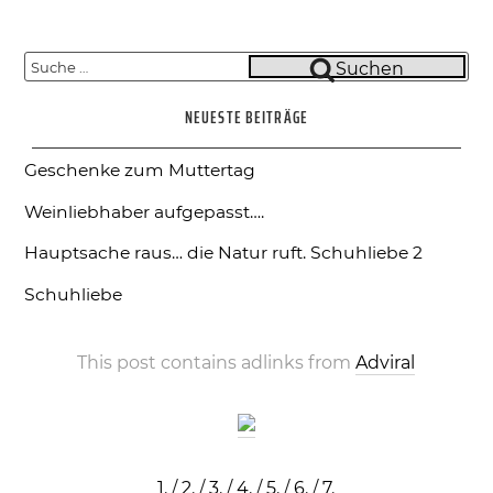
Suche
Suchen
nach:
NEUESTE BEITRÄGE
Geschenke zum Muttertag
Weinliebhaber aufgepasst….
Hauptsache raus… die Natur ruft.
Schuhliebe 2
Schuhliebe
This post contains adlinks from
Adviral
1.
/
2.
/
3.
/
4.
/
5.
/
6.
/
7.