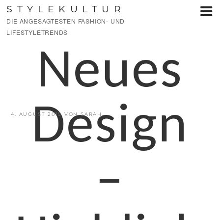
Zum
STYLEKULTUR
Inhalt
DIE ANGESAGTESTEN FASHION- UND
springen
LIFESTYLETRENDS
Neues
Design
VERÖFFENTLICHT
4. AUGUST 2015
VON
SARAH
AM
–