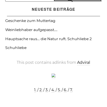
nach:
NEUESTE BEITRÄGE
Geschenke zum Muttertag
Weinliebhaber aufgepasst….
Hauptsache raus… die Natur ruft.
Schuhliebe 2
Schuhliebe
This post contains adlinks from
Adviral
1.
/
2.
/
3.
/
4.
/
5.
/
6.
/
7.