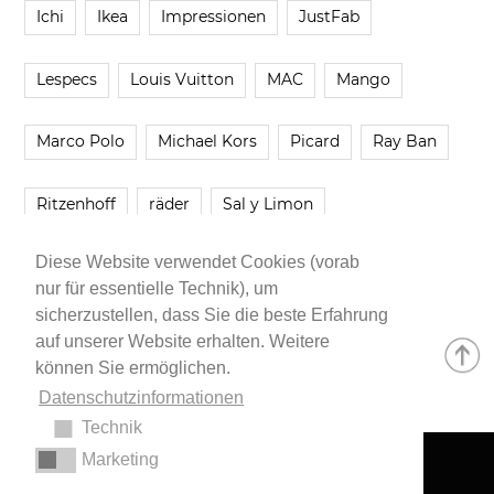
Ichi
Ikea
Impressionen
JustFab
Lespecs
Louis Vuitton
MAC
Mango
Marco Polo
Michael Kors
Picard
Ray Ban
Ritzenhoff
räder
Sal y Limon
Diese Website verwendet Cookies (vorab
Smartbuyglasses
smash!
Steve Madden
nur für essentielle Technik), um
sicherzustellen, dass Sie die beste Erfahrung
Westwing
Younique
Zalando
Zara
auf unserer Website erhalten. Weitere
können Sie ermöglichen.
Datenschutzinformationen
Technik
Marketing
Impressum
•
Datenschutzerklärung