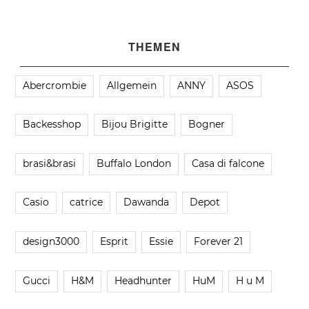
THEMEN
Abercrombie
Allgemein
ANNY
ASOS
Backesshop
Bijou Brigitte
Bogner
brasi&brasi
Buffalo London
Casa di falcone
Casio
catrice
Dawanda
Depot
design3000
Esprit
Essie
Forever 21
Gucci
H&M
Headhunter
HuM
H u M