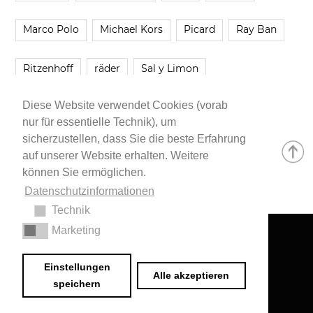
Marco Polo
Michael Kors
Picard
Ray Ban
Ritzenhoff
räder
Sal y Limon
Diese Website verwendet Cookies (vorab
Smartbuyglasses
smash!
Steve Madden
nur für essentielle Technik), um
sicherzustellen, dass Sie die beste Erfahrung
Westwing
Younique
Zalando
Zara
auf unserer Website erhalten. Weitere
können Sie ermöglichen.
Datenschutzinformationen
Technik
Marketing
Impressum
•
Datenschutzerklärung
© 2020 Dr. Sarah Schwab-Jung
Einstellungen
Alle akzeptieren
speichern