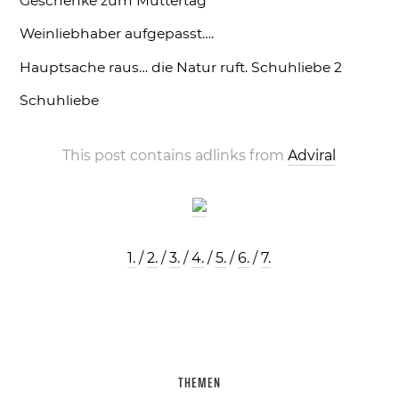
Geschenke zum Muttertag
Weinliebhaber aufgepasst….
Hauptsache raus… die Natur ruft.
Schuhliebe 2
Schuhliebe
This post contains adlinks from
Adviral
1.
/
2.
/
3.
/
4.
/
5.
/
6.
/
7.
THEMEN