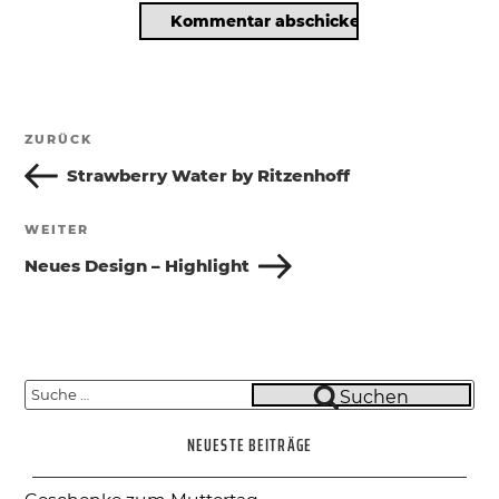
Beitragsnavigation
ZURÜCK
Vorheriger
Beitrag
Strawberry Water by Ritzenhoff
WEITER
Nächster
Beitrag
Neues Design – Highlight
Suche
Suchen
nach:
NEUESTE BEITRÄGE