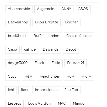
Abercrombie
Allgemein
ANNY
ASOS
Backesshop
Bijou Brigitte
Bogner
brasi&brasi
Buffalo London
Casa di falcone
Casio
catrice
Dawanda
Depot
design3000
Esprit
Essie
Forever 21
Gucci
H&M
Headhunter
HuM
H u M
Ichi
Ikea
Impressionen
JustFab
Lespecs
Louis Vuitton
MAC
Mango