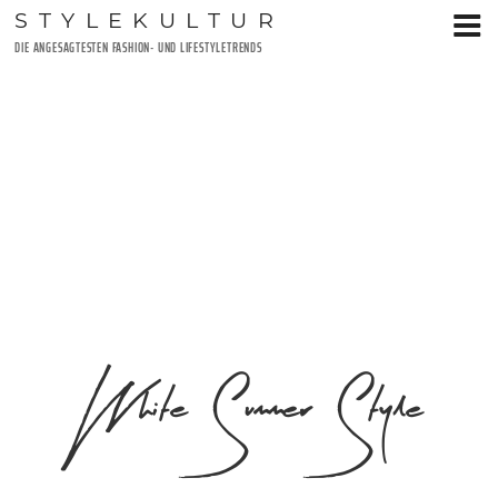
Zum
STYLEKULTUR
Inhalt
DIE ANGESAGTESTEN FASHION- UND LIFESTYLETRENDS
springen
White Summer Style