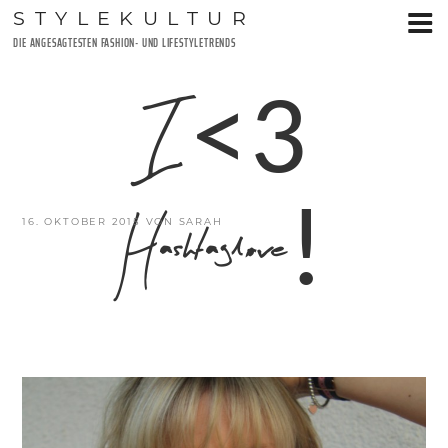
Zum
STYLEKULTUR
Inhalt
DIE ANGESAGTESTEN FASHION- UND LIFESTYLETRENDS
springen
I <3
Hashtaglove!
VERÖFFENTLICHT
16. OKTOBER 2015
VON
SARAH
AM