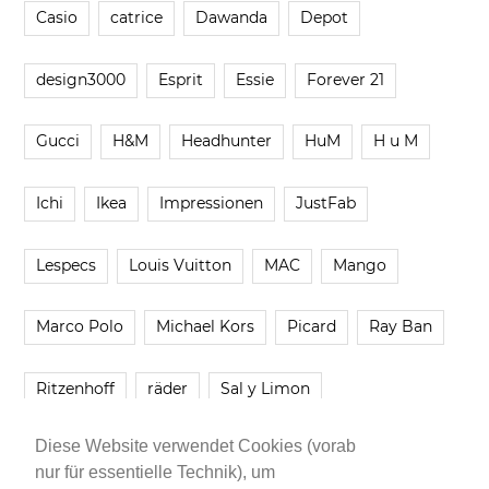
Casio
catrice
Dawanda
Depot
design3000
Esprit
Essie
Forever 21
Gucci
H&M
Headhunter
HuM
H u M
Ichi
Ikea
Impressionen
JustFab
Lespecs
Louis Vuitton
MAC
Mango
Marco Polo
Michael Kors
Picard
Ray Ban
Ritzenhoff
räder
Sal y Limon
Diese Website verwendet Cookies (vorab
Smartbuyglasses
smash!
Steve Madden
nur für essentielle Technik), um