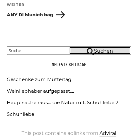
WEITER
Nächster
Beitrag
ANY DI Munich bag
Suche
Suchen
nach:
NEUESTE BEITRÄGE
Geschenke zum Muttertag
Weinliebhaber aufgepasst….
Hauptsache raus… die Natur ruft.
Schuhliebe 2
Schuhliebe
This post contains adlinks from
Adviral