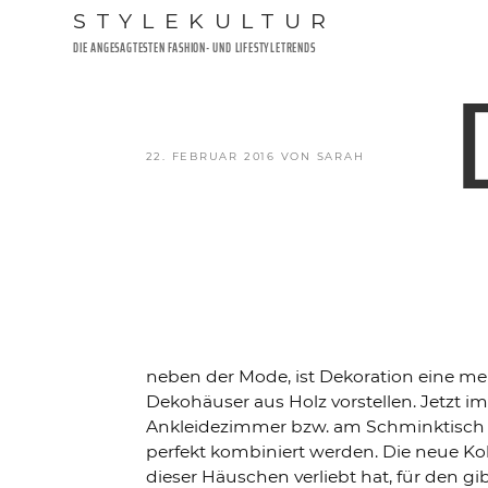
Zum
STYLEKULTUR
Inhalt
DIE ANGESAGTESTEN FASHION- UND LIFESTYLETRENDS
springen
VERÖFFENTLICHT
22. FEBRUAR 2016
VON
SARAH
AM
neben der Mode, ist Dekoration eine m
Dekohäuser aus Holz vorstellen. Jetzt 
Ankleidezimmer bzw. am Schminktisch k
perfekt kombiniert werden. Die neue Kol
dieser Häuschen verliebt hat, für den gi