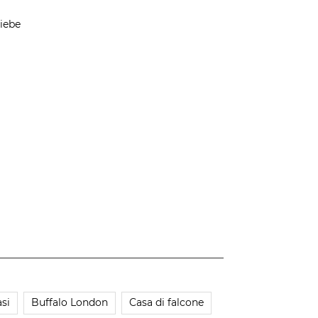
iebe
si
Buffalo London
Casa di falcone