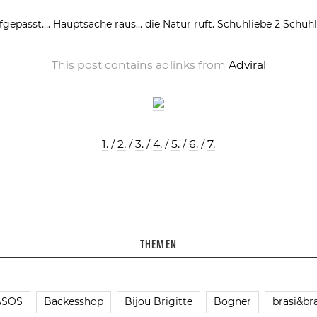
fgepasst….
Hauptsache raus… die Natur ruft.
Schuhliebe 2
Schuhl
This post contains adlinks from
Adviral
1.
/
2.
/
3.
/
4.
/
5.
/
6.
/
7.
THEMEN
ASOS
Backesshop
Bijou Brigitte
Bogner
brasi&bra