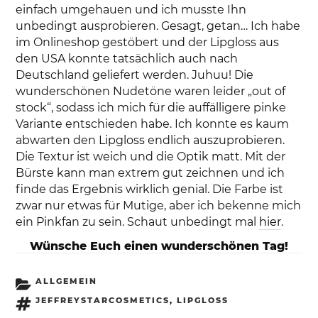
einfach umgehauen und ich musste Ihn
unbedingt ausprobieren. Gesagt, getan… Ich habe
im Onlineshop gestöbert und der Lipgloss aus
den USA konnte tatsächlich auch nach
Deutschland geliefert werden. Juhuu! Die
wunderschönen Nudetöne waren leider „out of
stock“, sodass ich mich für die auffälligere pinke
Variante entschieden habe. Ich konnte es kaum
abwarten den Lipgloss endlich auszuprobieren.
Die Textur ist weich und die Optik matt. Mit der
Bürste kann man extrem gut zeichnen und ich
finde das Ergebnis wirklich genial. Die Farbe ist
zwar nur etwas für Mutige, aber ich bekenne mich
ein Pinkfan zu sein. Schaut unbedingt mal
hier
.
Wünsche Euch einen wunderschönen Tag!
KATEGORIEN
ALLGEMEIN
SCHLAGWÖRTER
JEFFREYSTARCOSMETICS
,
LIPGLOSS