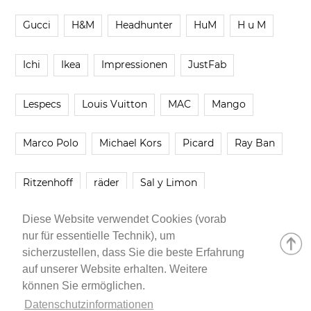
Gucci
H&M
Headhunter
HuM
H u M
Ichi
Ikea
Impressionen
JustFab
Lespecs
Louis Vuitton
MAC
Mango
Marco Polo
Michael Kors
Picard
Ray Ban
Ritzenhoff
räder
Sal y Limon
Diese Website verwendet Cookies (vorab
Smartbuyglasses
smash!
Steve Madden
nur für essentielle Technik), um
sicherzustellen, dass Sie die beste Erfahrung
Westwing
Younique
Zalando
Zara
auf unserer Website erhalten. Weitere
können Sie ermöglichen.
Datenschutzinformationen