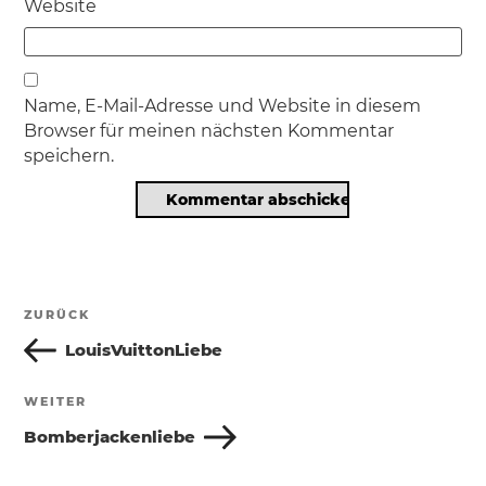
Website
Name, E-Mail-Adresse und Website in diesem
Browser für meinen nächsten Kommentar
speichern.
Beitragsnavigation
ZURÜCK
Vorheriger
Beitrag
LouisVuittonLiebe
WEITER
Nächster
Beitrag
Bomberjackenliebe