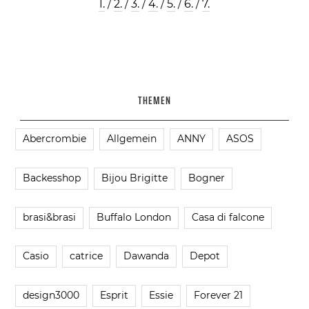
1.
/
2.
/
3.
/
4.
/
5.
/
6.
/
7.
THEMEN
Abercrombie
Allgemein
ANNY
ASOS
Backesshop
Bijou Brigitte
Bogner
brasi&brasi
Buffalo London
Casa di falcone
Casio
catrice
Dawanda
Depot
design3000
Esprit
Essie
Forever 21