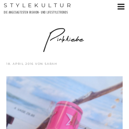
Zum
STYLEKULTUR
Inhalt
DIE ANGESAGTESTEN FASHION- UND LIFESTYLETRENDS
springen
Pinkliebe
VERÖFFENTLICHT
18. APRIL 2016
VON
SARAH
AM