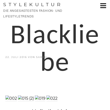
Zum
STYLEKULTUR
Inhalt
DIE ANGESAGTESTEN FASHION- UND
springen
LIFESTYLETRENDS
Blacklie
be
VERÖFFENTLICHT
22. JULI 2016
VON
SARAH
AM