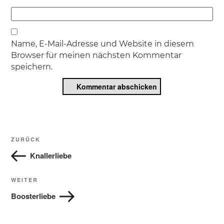
Name, E-Mail-Adresse und Website in diesem
Browser für meinen nächsten Kommentar
speichern.
Beitragsnavigation
Vorheriger
ZURÜCK
Beitrag
Knallerliebe
Nächster
WEITER
Beitrag
Boosterliebe