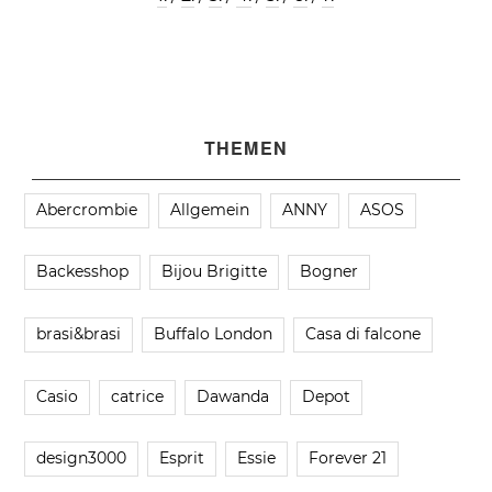
THEMEN
Abercrombie
Allgemein
ANNY
ASOS
Backesshop
Bijou Brigitte
Bogner
brasi&brasi
Buffalo London
Casa di falcone
Casio
catrice
Dawanda
Depot
design3000
Esprit
Essie
Forever 21