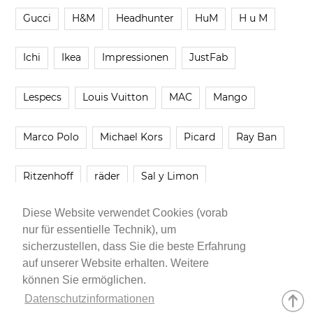
Gucci
H&M
Headhunter
HuM
H u M
Ichi
Ikea
Impressionen
JustFab
Lespecs
Louis Vuitton
MAC
Mango
Marco Polo
Michael Kors
Picard
Ray Ban
Ritzenhoff
räder
Sal y Limon
Diese Website verwendet Cookies (vorab
Smartbuyglasses
smash!
Steve Madden
nur für essentielle Technik), um
sicherzustellen, dass Sie die beste Erfahrung
Westwing
Younique
Zalando
Zara
auf unserer Website erhalten. Weitere
können Sie ermöglichen.
Datenschutzinformationen