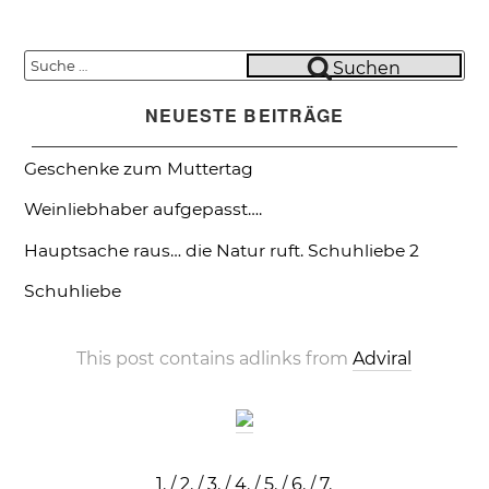
Suche
Suchen
nach:
NEUESTE BEITRÄGE
Geschenke zum Muttertag
Weinliebhaber aufgepasst….
Hauptsache raus… die Natur ruft.
Schuhliebe 2
Schuhliebe
This post contains adlinks from
Adviral
1.
/
2.
/
3.
/
4.
/
5.
/
6.
/
7.