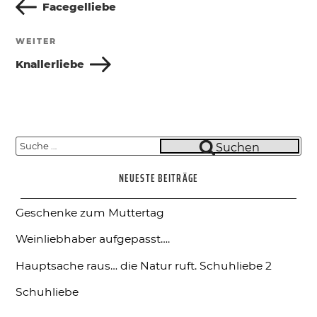
Beitrag
Facegelliebe
WEITER
Nächster
Beitrag
Knallerliebe
Suche
Suchen
nach:
NEUESTE BEITRÄGE
Geschenke zum Muttertag
Weinliebhaber aufgepasst….
Hauptsache raus… die Natur ruft.
Schuhliebe 2
Schuhliebe