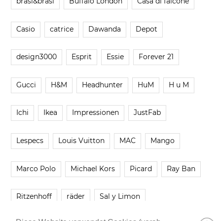
brasi&brasi
Buffalo London
Casa di falcone
Casio
catrice
Dawanda
Depot
design3000
Esprit
Essie
Forever 21
Gucci
H&M
Headhunter
HuM
H u M
Ichi
Ikea
Impressionen
JustFab
Lespecs
Louis Vuitton
MAC
Mango
Marco Polo
Michael Kors
Picard
Ray Ban
Ritzenhoff
räder
Sal y Limon