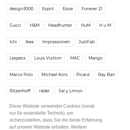
design3000
Esprit
Essie
Forever 21
Gucci
H&M
Headhunter
HuM
H u M
Ichi
Ikea
Impressionen
JustFab
Lespecs
Louis Vuitton
MAC
Mango
Marco Polo
Michael Kors
Picard
Ray Ban
Ritzenhoff
räder
Sal y Limon
Diese Website verwendet Cookies (vorab
Smartbuyglasses
smash!
Steve Madden
nur für essentielle Technik), um
sicherzustellen, dass Sie die beste Erfahrung
Westwing
Younique
Zalando
Zara
auf unserer Website erhalten. Weitere