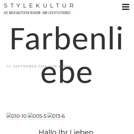
Zum
STYLEKULTUR
Inhalt
DIE ANGESAGTESTEN FASHION- UND LIFESTYLETRENDS
springen
Farbenli
ebe
VERÖFFENTLICHT
14. SEPTEMBER 2016
VON
SARAH
AM
Hallo Ihr Lieben,