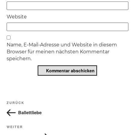
Website
Name, E-Mail-Adresse und Website in diesem
Browser für meinen nächsten Kommentar
speichern.
Beitragsnavigation
Vorheriger
ZURÜCK
Beitrag
Ballettliebe
Nächster
WEITER
Beitrag