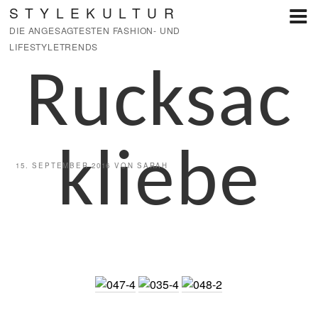
Zum
STYLEKULTUR
Inhalt
DIE ANGESAGTESTEN FASHION- UND
springen
LIFESTYLETRENDS
Rucksac
kliebe
VERÖFFENTLICHT
15. SEPTEMBER 2016
VON
SARAH
AM