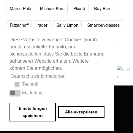
Marco Polo
Michael Kors
Picard
Ray Ban
Ritzenhoff
räder
Sal y Limon
Smartbuyglasses
Diese Website verwendet Cookies (vorab
smash!
Steve Madden
Westwing
Younique
nur für essentielle Technik), um
sicherzustellen, dass Sie die beste Erfahrung
Zalando
Zara
auf unserer Website erhalten. Weitere
können Sie ermöglichen.
Datenschutzinformationen
Technik
Marketing
Impressum
•
Datenschutzerklärung
© 2020 Dr. Sarah Schwab-Jung
Einstellungen
Alle akzeptieren
speichern