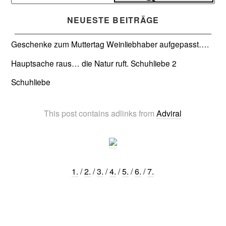
nach:
NEUESTE BEITRÄGE
Geschenke zum Muttertag
Weinliebhaber aufgepasst….
Hauptsache raus… die Natur ruft.
Schuhliebe 2
Schuhliebe
This post contains adlinks from
Adviral
1.
/
2.
/
3.
/
4.
/
5.
/
6.
/
7.