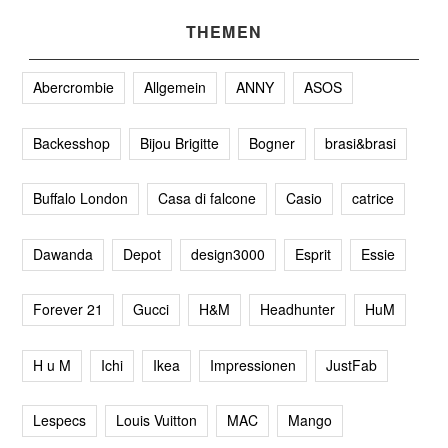
THEMEN
Abercrombie
Allgemein
ANNY
ASOS
Backesshop
Bijou Brigitte
Bogner
brasi&brasi
Buffalo London
Casa di falcone
Casio
catrice
Dawanda
Depot
design3000
Esprit
Essie
Forever 21
Gucci
H&M
Headhunter
HuM
H u M
Ichi
Ikea
Impressionen
JustFab
Lespecs
Louis Vuitton
MAC
Mango