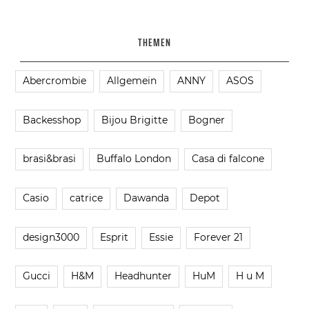
THEMEN
Abercrombie
Allgemein
ANNY
ASOS
Backesshop
Bijou Brigitte
Bogner
brasi&brasi
Buffalo London
Casa di falcone
Casio
catrice
Dawanda
Depot
design3000
Esprit
Essie
Forever 21
Gucci
H&M
Headhunter
HuM
H u M