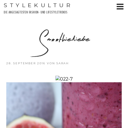
Zum
STYLEKULTUR
Inhalt
DIE ANGESAGTESTEN FASHION- UND LIFESTYLETRENDS
springen
Smoothieliebe
VERÖFFENTLICHT
28. SEPTEMBER 2016
VON
SARAH
AM