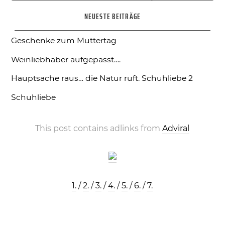
nach:
NEUESTE BEITRÄGE
Geschenke zum Muttertag
Weinliebhaber aufgepasst….
Hauptsache raus… die Natur ruft.
Schuhliebe 2
Schuhliebe
This post contains adlinks from
Adviral
1.
/
2.
/
3.
/
4.
/
5.
/
6.
/
7.