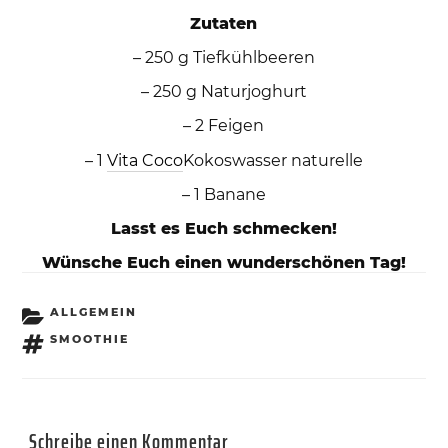
Zutaten
– 250 g Tiefkühlbeeren
– 250 g Naturjoghurt
– 2 Feigen
– 1
Vita Coco
Kokoswasser naturelle
– 1 Banane
Lasst es Euch schmecken!
Wünsche Euch einen wunderschönen Tag!
KATEGORIEN
ALLGEMEIN
SCHLAGWÖRTER
SMOOTHIE
Schreibe einen Kommentar