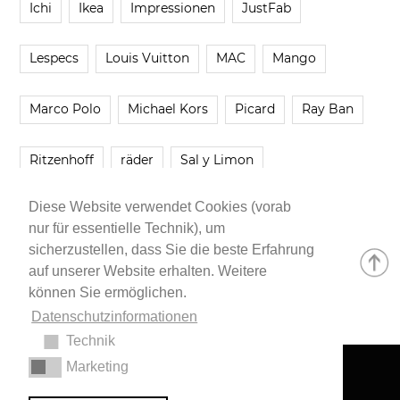
Ichi
Ikea
Impressionen
JustFab
Lespecs
Louis Vuitton
MAC
Mango
Marco Polo
Michael Kors
Picard
Ray Ban
Ritzenhoff
räder
Sal y Limon
Diese Website verwendet Cookies (vorab
Smartbuyglasses
smash!
Steve Madden
nur für essentielle Technik), um
sicherzustellen, dass Sie die beste Erfahrung
Westwing
Younique
Zalando
Zara
auf unserer Website erhalten. Weitere
können Sie ermöglichen.
Datenschutzinformationen
Technik
Marketing
Impressum
•
Datenschutzerklärung