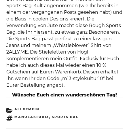
Sports Bag-Kult angenommen (wie Ihr bereits in
einem der vergangenen Posts gesehen habt) und
die Bags in coolen Designs kreiert. Die
Verwendung von Jute macht diese Rough Sports
Bag, die Ihr
hier
seht, zu etwas ganz Besonderem.
Die Sports Bag passt perfekt zu einer lässigen
Jeans und meinem „Whistleblower“ Shirt von
2ALLY.ME
. Die Stiefeletten von Högl
komplementieren mein Outfit! Exclusiv für Euch
habe ich auch dieses Mal wieder einen 10 %
Gutschein auf Euren Warenkorb. Diesen erhaltet
Ihr, wenn Ihr den Code „m13-stylekultur10″ bei
Eurer Bestellung angebt.
Wünsche Euch einen wunderschönen Tag!
KATEGORIEN
ALLGEMEIN
SCHLAGWÖRTER
MANUFAKTUR13
,
SPORTS BAG