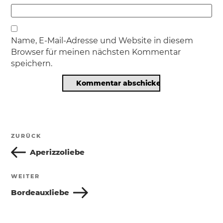
Name, E-Mail-Adresse und Website in diesem
Browser für meinen nächsten Kommentar
speichern.
Beitragsnavigation
ZURÜCK
Vorheriger
Beitrag
Aperizzoliebe
WEITER
Nächster
Beitrag
Bordeauxliebe