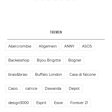
THEMEN
Abercrombie
Allgemein
ANNY
ASOS
Backesshop
Bijou Brigitte
Bogner
brasi&brasi
Buffalo London
Casa di falcone
Casio
catrice
Dawanda
Depot
design3000
Esprit
Essie
Forever 21