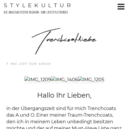
Zum
STYLEKULTUR
Inhalt
DIE ANGESAGTESTEN FASHION- UND LIFESTYLETRENDS
springen
Trenchcoatliebe
VERÖFFENTLICHT
7. MAI 2017
VON
SARAH
AM
Hallo Ihr Lieben,
in der Übergangszeit sind für mich Trenchcoats
das A und O. Einer meiner Traum-Trenchcoats,
den ich in meinem Leben unbedingt besitzen
möchte und der auf meiner Must-Have Liste ganz