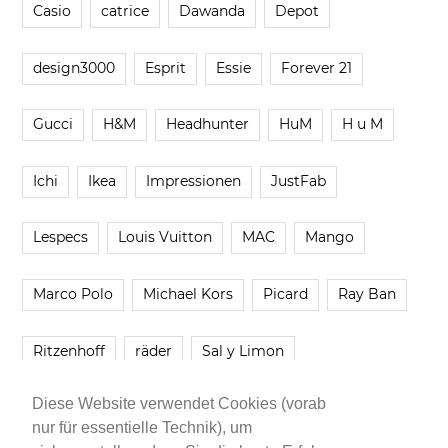
Casio
catrice
Dawanda
Depot
design3000
Esprit
Essie
Forever 21
Gucci
H&M
Headhunter
HuM
H u M
Ichi
Ikea
Impressionen
JustFab
Lespecs
Louis Vuitton
MAC
Mango
Marco Polo
Michael Kors
Picard
Ray Ban
Ritzenhoff
räder
Sal y Limon
Diese Website verwendet Cookies (vorab
Smartbuyglasses
smash!
Steve Madden
nur für essentielle Technik), um