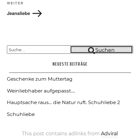
Nächster
WEITER
Beitrag
Jeansliebe
Suche
Suchen
nach:
NEUESTE BEITRÄGE
Geschenke zum Muttertag
Weinliebhaber aufgepasst….
Hauptsache raus… die Natur ruft.
Schuhliebe 2
Schuhliebe
This post contains adlinks from
Adviral