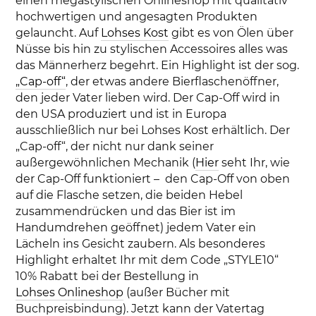
einen megastylischen Onlineshop mit qualitativ
hochwertigen und angesagten Produkten
gelauncht. Auf
Lohses Kost
gibt es von Ölen über
Nüsse bis hin zu stylischen Accessoires alles was
das Männerherz begehrt. Ein Highlight ist der sog.
„Cap-off“
, der etwas andere Bierflaschenöffner,
den jeder Vater lieben wird. Der Cap-Off wird in
den USA produziert und ist in Europa
ausschließlich nur bei Lohses Kost erhältlich. Der
„Cap-off“, der nicht nur dank seiner
außergewöhnlichen Mechanik (
Hier
seht Ihr, wie
der Cap-Off funktioniert – den Cap-Off von oben
auf die Flasche setzen, die beiden Hebel
zusammendrücken und das Bier ist im
Handumdrehen geöffnet) jedem Vater ein
Lächeln ins Gesicht zaubern. Als besonderes
Highlight erhaltet Ihr mit dem Code „STYLE10“
10% Rabatt bei der Bestellung in
Lohses Onlineshop
(außer Bücher mit
Buchpreisbindung). Jetzt kann der Vatertag