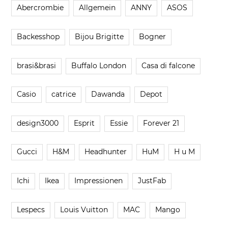
Abercrombie
Allgemein
ANNY
ASOS
Backesshop
Bijou Brigitte
Bogner
brasi&brasi
Buffalo London
Casa di falcone
Casio
catrice
Dawanda
Depot
design3000
Esprit
Essie
Forever 21
Gucci
H&M
Headhunter
HuM
H u M
Ichi
Ikea
Impressionen
JustFab
Lespecs
Louis Vuitton
MAC
Mango