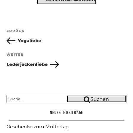
Beitragsnavigation
ZURÜCK
Vorheriger
Beitrag
Yogaliebe
WEITER
Nächster
Beitrag
Lederjackenliebe
Suche
Suchen
nach:
NEUESTE BEITRÄGE
Geschenke zum Muttertag