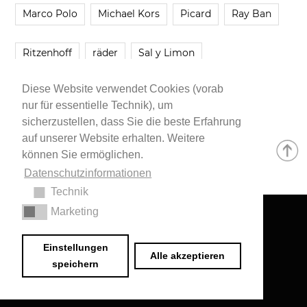
Marco Polo
Michael Kors
Picard
Ray Ban
Ritzenhoff
räder
Sal y Limon
Diese Website verwendet Cookies (vorab
Smartbuyglasses
smash!
Steve Madden
nur für essentielle Technik), um
sicherzustellen, dass Sie die beste Erfahrung
Westwing
Younique
Zalando
Zara
auf unserer Website erhalten. Weitere
können Sie ermöglichen.
Datenschutzinformationen
Technik
Marketing
Impressum
•
Datenschutzerklärung
© 2020 Dr. Sarah Schwab-Jung
Einstellungen
Alle akzeptieren
speichern