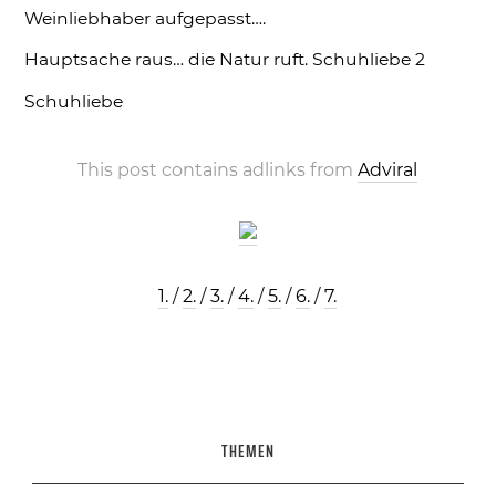
Weinliebhaber aufgepasst….
Hauptsache raus… die Natur ruft.
Schuhliebe 2
Schuhliebe
This post contains adlinks from
Adviral
1.
/
2.
/
3.
/
4.
/
5.
/
6.
/
7.
THEMEN