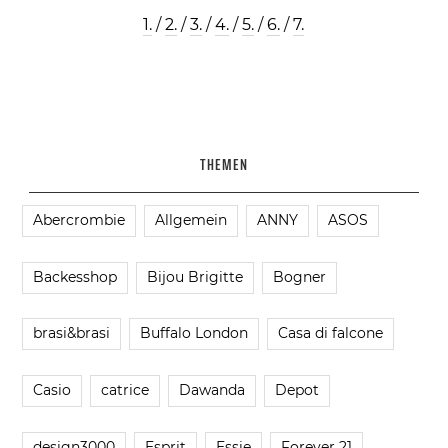
1.
/
2.
/
3.
/
4.
/
5.
/
6.
/
7.
THEMEN
Abercrombie
Allgemein
ANNY
ASOS
Backesshop
Bijou Brigitte
Bogner
brasi&brasi
Buffalo London
Casa di falcone
Casio
catrice
Dawanda
Depot
design3000
Esprit
Essie
Forever 21