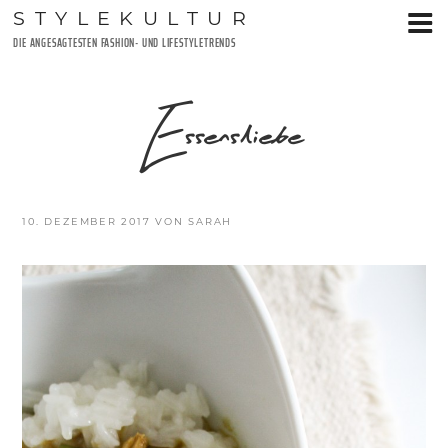
Zum
STYLEKULTUR
Inhalt
DIE ANGESAGTESTEN FASHION- UND LIFESTYLETRENDS
springen
Essensliebe
VERÖFFENTLICHT
10. DEZEMBER 2017
VON
SARAH
AM