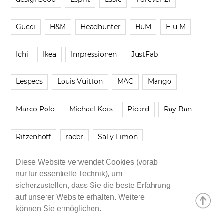
Gucci
H&M
Headhunter
HuM
H u M
Ichi
Ikea
Impressionen
JustFab
Lespecs
Louis Vuitton
MAC
Mango
Marco Polo
Michael Kors
Picard
Ray Ban
Ritzenhoff
räder
Sal y Limon
Diese Website verwendet Cookies (vorab
Smartbuyglasses
smash!
Steve Madden
nur für essentielle Technik), um
sicherzustellen, dass Sie die beste Erfahrung
Westwing
Younique
Zalando
Zara
auf unserer Website erhalten. Weitere
können Sie ermöglichen.