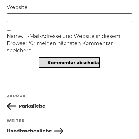
Website
Name, E-Mail-Adresse und Website in diesem
Browser für meinen nächsten Kommentar
speichern.
Beitragsnavigation
ZURÜCK
Vorheriger
Beitrag
Parkaliebe
WEITER
Nächster
Beitrag
Handtaschenliebe