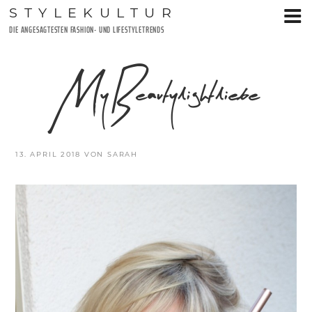
Zum
STYLEKULTUR
Inhalt
DIE ANGESAGTESTEN FASHION- UND LIFESTYLETRENDS
springen
MyBeautylightliebe
VERÖFFENTLICHT
13. APRIL 2018
VON
SARAH
AM