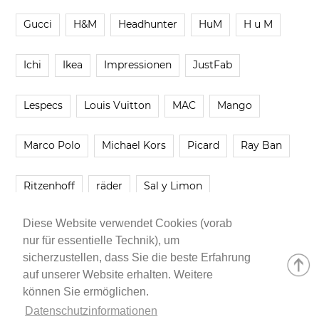
Gucci
H&M
Headhunter
HuM
H u M
Ichi
Ikea
Impressionen
JustFab
Lespecs
Louis Vuitton
MAC
Mango
Marco Polo
Michael Kors
Picard
Ray Ban
Ritzenhoff
räder
Sal y Limon
Diese Website verwendet Cookies (vorab
Smartbuyglasses
smash!
Steve Madden
nur für essentielle Technik), um
sicherzustellen, dass Sie die beste Erfahrung
Westwing
Younique
Zalando
Zara
auf unserer Website erhalten. Weitere
können Sie ermöglichen.
Datenschutzinformationen