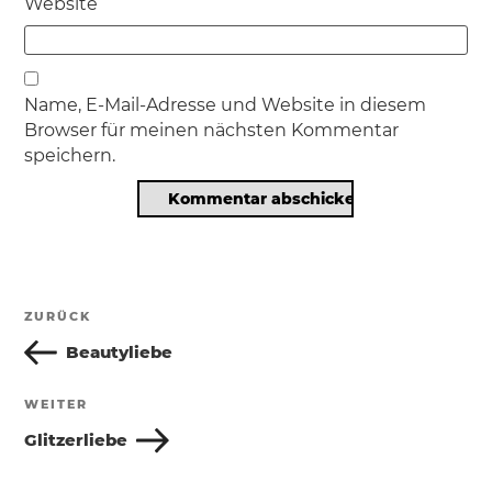
Website
Name, E-Mail-Adresse und Website in diesem
Browser für meinen nächsten Kommentar
speichern.
Beitragsnavigation
ZURÜCK
Vorheriger
Beitrag
Beautyliebe
WEITER
Nächster
Beitrag
Glitzerliebe