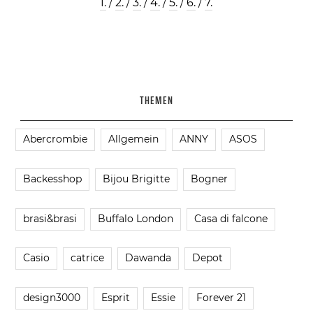
1.
/
2.
/
3.
/
4.
/
5.
/
6.
/
7.
THEMEN
Abercrombie
Allgemein
ANNY
ASOS
Backesshop
Bijou Brigitte
Bogner
brasi&brasi
Buffalo London
Casa di falcone
Casio
catrice
Dawanda
Depot
design3000
Esprit
Essie
Forever 21