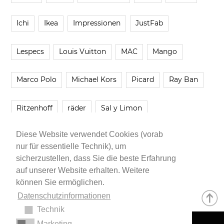
Ichi
Ikea
Impressionen
JustFab
Lespecs
Louis Vuitton
MAC
Mango
Marco Polo
Michael Kors
Picard
Ray Ban
Ritzenhoff
räder
Sal y Limon
Diese Website verwendet Cookies (vorab
Smartbuyglasses
smash!
Steve Madden
nur für essentielle Technik), um
sicherzustellen, dass Sie die beste Erfahrung
Westwing
Younique
Zalando
Zara
auf unserer Website erhalten. Weitere
können Sie ermöglichen.
Datenschutzinformationen
Technik
Marketing