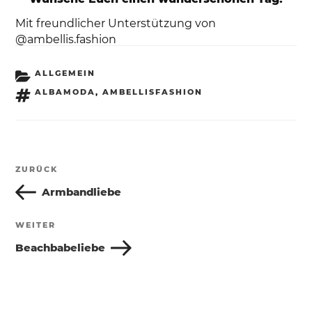
Mit freundlicher Unterstützung von
@ambellis.fashion
KATEGORIEN
ALLGEMEIN
SCHLAGWÖRTER
ALBAMODA
,
AMBELLISFASHION
Beitragsnavigation
ZURÜCK
Vorheriger
Beitrag
Armbandliebe
WEITER
Nächster
Beitrag
Beachbabeliebe