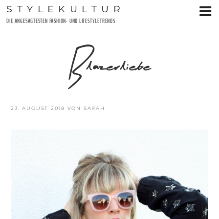
Zum
STYLEKULTUR
Inhalt
DIE ANGESAGTESTEN FASHION- UND LIFESTYLETRENDS
springen
Blazerliebe
VERÖFFENTLICHT
23. AUGUST 2018
VON
SARAH
AM