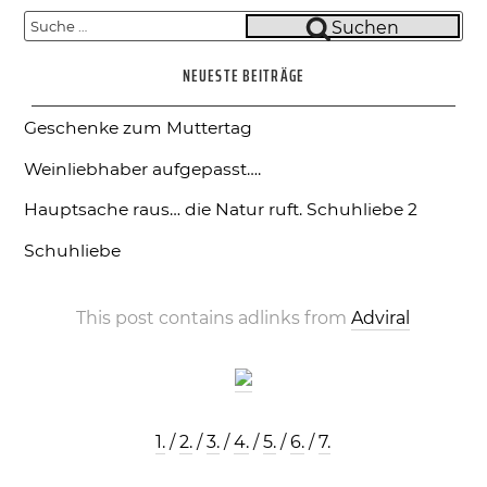
Suche
Suchen
nach:
NEUESTE BEITRÄGE
Geschenke zum Muttertag
Weinliebhaber aufgepasst….
Hauptsache raus… die Natur ruft.
Schuhliebe 2
Schuhliebe
This post contains adlinks from
Adviral
1.
/
2.
/
3.
/
4.
/
5.
/
6.
/
7.