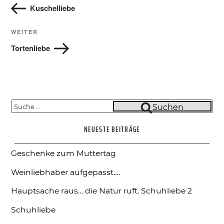
Beitrag
Kuschelliebe
Nächster
WEITER
Beitrag
Tortenliebe
Suche
Suchen
nach:
NEUESTE BEITRÄGE
Geschenke zum Muttertag
Weinliebhaber aufgepasst….
Hauptsache raus… die Natur ruft.
Schuhliebe 2
Schuhliebe