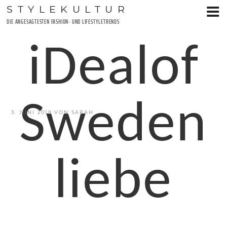
Zum
STYLEKULTUR
Inhalt
DIE ANGESAGTESTEN FASHION- UND LIFESTYLETRENDS
springen
iDealof
Sweden
VERÖFFENTLICHT
3. JUNI 2019
VON
SARAH
AM
liebe