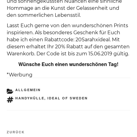
und sonnengeküssten Nuancen eine sinnliche
Hommage an die Kunst der Gelassenheit und
den sommerlichen Lebensstil.
Lasst Euch gerne von den wunderschönen Prints
inspirieren. Als besonderes Geschenk für Euch
habe ich einen Rabattcode: 20Sarahxideal. Mit
diesem erhaltet Ihr 20% Rabatt auf den gesamten
Warenkorb. Der Code ist bis zum 15.06.2019 gültig.
Wünsche Euch einen wunderschönen Tag!
*Werbung
KATEGORIEN
ALLGEMEIN
SCHLAGWÖRTER
HANDYHÜLLE
,
IDEAL OF SWEDEN
Beitragsnavigation
Vorheriger
ZURÜCK