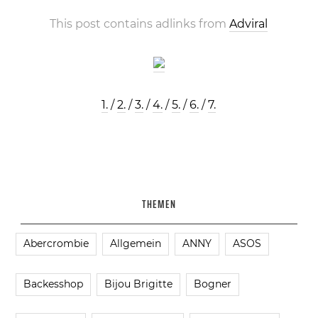
This post contains adlinks from
Adviral
1.
/
2.
/
3.
/
4.
/
5.
/
6.
/
7.
THEMEN
Abercrombie
Allgemein
ANNY
ASOS
Backesshop
Bijou Brigitte
Bogner