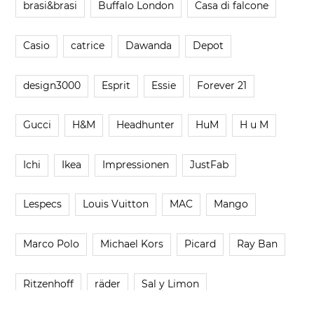
brasi&brasi
Buffalo London
Casa di falcone
Casio
catrice
Dawanda
Depot
design3000
Esprit
Essie
Forever 21
Gucci
H&M
Headhunter
HuM
H u M
Ichi
Ikea
Impressionen
JustFab
Lespecs
Louis Vuitton
MAC
Mango
Marco Polo
Michael Kors
Picard
Ray Ban
Ritzenhoff
räder
Sal y Limon