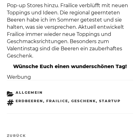
Pop-up Stores hinzu. Frailice verblüfft mit neuen
Toppings und Ideen. Die regional geernteten
Beeren habe ich im Sommer getestet und sie
halten, was sie versprechen. Aktuell entwickelt
Frailice immer wieder neue Toppings und
Geschmacksrichtungen. Besonders zum
Valentinstag sind die Beeren ein zauberhaftes
Geschenk.
Wünsche Euch einen wunderschönen Tag!
Werbung
KATEGORIEN
ALLGEMEIN
SCHLAGWÖRTER
ERDBEEREN
,
FRAILICE
,
GESCHENK
,
STARTUP
Beitragsnavigation
ZURÜCK
Vorheriger