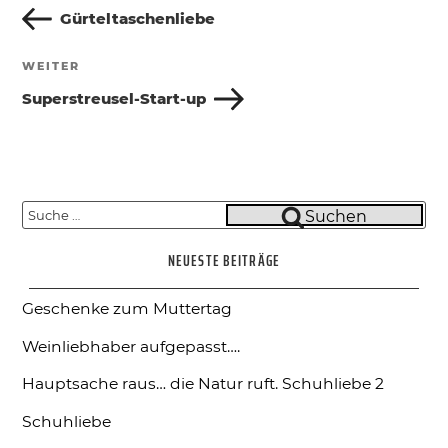
Beitrag
Gürteltaschenliebe
WEITER
Nächster
Beitrag
Superstreusel-Start-up
Suche
Suchen
nach:
NEUESTE BEITRÄGE
Geschenke zum Muttertag
Weinliebhaber aufgepasst….
Hauptsache raus… die Natur ruft.
Schuhliebe 2
Schuhliebe