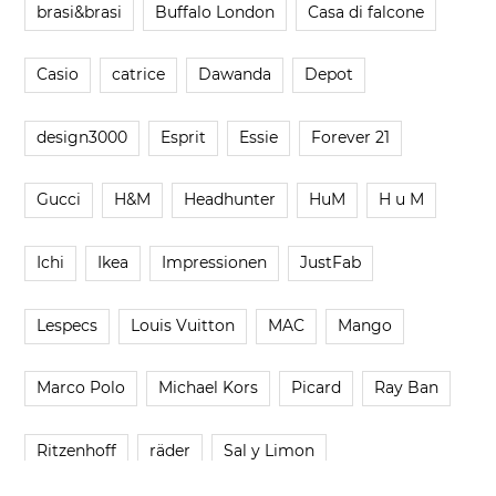
brasi&brasi
Buffalo London
Casa di falcone
Casio
catrice
Dawanda
Depot
design3000
Esprit
Essie
Forever 21
Gucci
H&M
Headhunter
HuM
H u M
Ichi
Ikea
Impressionen
JustFab
Lespecs
Louis Vuitton
MAC
Mango
Marco Polo
Michael Kors
Picard
Ray Ban
Ritzenhoff
räder
Sal y Limon