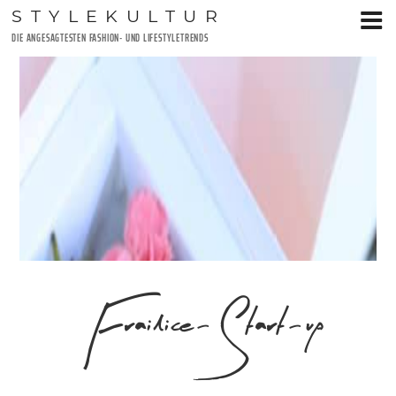
Zum
STYLEKULTUR
Inhalt
DIE ANGESAGTESTEN FASHION- UND LIFESTYLETRENDS
springen
Frailice-Start-up