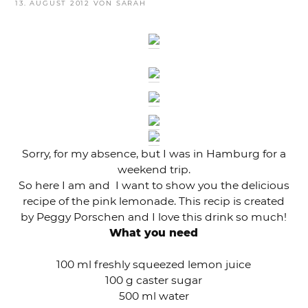
VERÖFFENTLICHT
13. AUGUST 2012
VON
SARAH
AM
Sorry, for my absence, but I was in Hamburg for a
weekend trip.
So here I am and I want to show you the delicious
recipe of the pink lemonade. This recip is created
by Peggy Porschen and I love this drink so much!
What you need
100 ml freshly squeezed lemon juice
100 g caster sugar
500 ml water