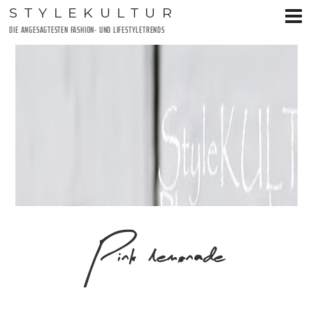
Zum
STYLEKULTUR
Inhalt
DIE ANGESAGTESTEN FASHION- UND LIFESTYLETRENDS
springen
Pink lemonade