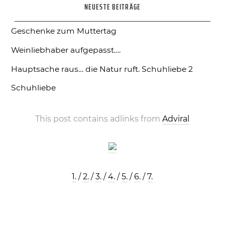
NEUESTE BEITRÄGE
Geschenke zum Muttertag
Weinliebhaber aufgepasst….
Hauptsache raus… die Natur ruft.
Schuhliebe 2
Schuhliebe
This post contains adlinks from
Adviral
1.
/
2.
/
3.
/
4.
/
5.
/
6.
/
7.