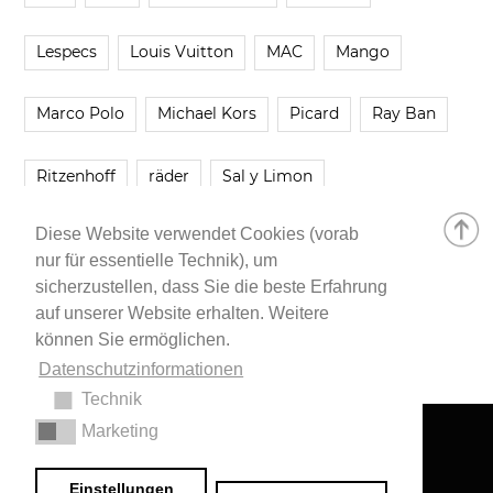
Lespecs
Louis Vuitton
MAC
Mango
Marco Polo
Michael Kors
Picard
Ray Ban
Ritzenhoff
räder
Sal y Limon
Diese Website verwendet Cookies (vorab
Smartbuyglasses
smash!
Steve Madden
nur für essentielle Technik), um
sicherzustellen, dass Sie die beste Erfahrung
Westwing
Younique
Zalando
Zara
auf unserer Website erhalten. Weitere
können Sie ermöglichen.
Datenschutzinformationen
Technik
Marketing
Impressum
•
Datenschutzerklärung
© 2020 Dr. Sarah Schwab-Jung
Einstellungen