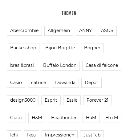
THEMEN
Abercrombie
Allgemein
ANNY
ASOS
Backesshop
Bijou Brigitte
Bogner
brasi&brasi
Buffalo London
Casa di falcone
Casio
catrice
Dawanda
Depot
design3000
Esprit
Essie
Forever 21
Gucci
H&M
Headhunter
HuM
H u M
Ichi
Ikea
Impressionen
JustFab