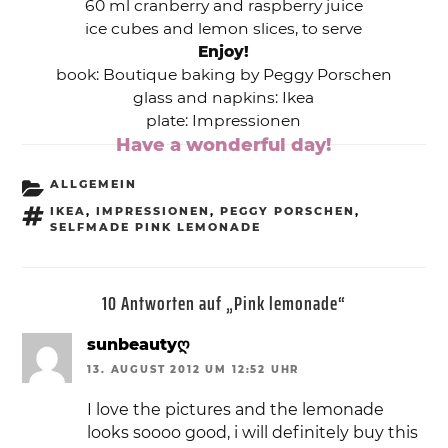
60 ml cranberry and raspberry juice
ice cubes and lemon slices, to serve
Enjoy!
book: Boutique baking by Peggy Porschen
glass and napkins: Ikea
plate: Impressionen
Have a wonderful day!
KATEGORIEN
ALLGEMEIN
SCHLAGWÖRTER
IKEA
,
IMPRESSIONEN
,
PEGGY PORSCHEN
,
SELFMADE PINK LEMONADE
10 Antworten auf „Pink lemonade“
sunbeautyღ
13. AUGUST 2012 UM 12:52 UHR
I love the pictures and the lemonade
looks soooo good, i will definitely buy this