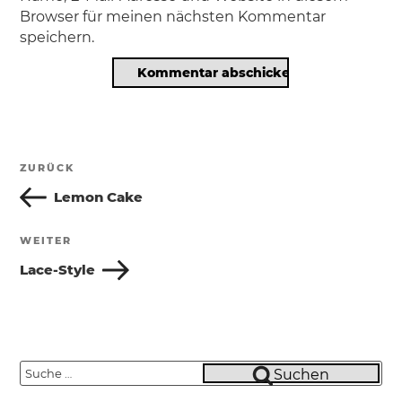
Browser für meinen nächsten Kommentar
speichern.
Beitragsnavigation
ZURÜCK
Vorheriger
Beitrag
Lemon Cake
WEITER
Nächster
Beitrag
Lace-Style
Suche
Suchen
nach: