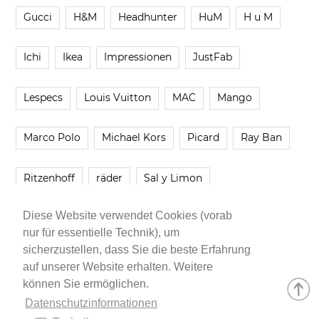
Gucci
H&M
Headhunter
HuM
H u M
Ichi
Ikea
Impressionen
JustFab
Lespecs
Louis Vuitton
MAC
Mango
Marco Polo
Michael Kors
Picard
Ray Ban
Ritzenhoff
räder
Sal y Limon
Diese Website verwendet Cookies (vorab
Smartbuyglasses
smash!
Steve Madden
nur für essentielle Technik), um
sicherzustellen, dass Sie die beste Erfahrung
Westwing
Younique
Zalando
Zara
auf unserer Website erhalten. Weitere
können Sie ermöglichen.
Datenschutzinformationen