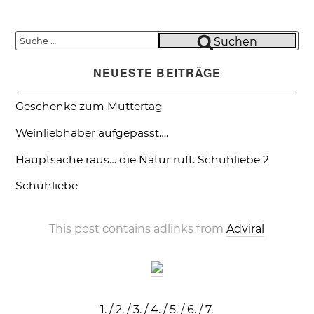
Suche
Suchen
nach:
NEUESTE BEITRÄGE
Geschenke zum Muttertag
Weinliebhaber aufgepasst….
Hauptsache raus… die Natur ruft.
Schuhliebe 2
Schuhliebe
This post contains adlinks from
Adviral
1.
/
2.
/
3.
/
4.
/
5.
/
6.
/
7.