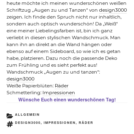
heute möchte ich meinen wunderschönen weißen
Schriftzug „Augen zu und Tanzen“ von
design3000
zeigen. Ich finde den Spruch nicht nur inhaltlich,
sondern auch optisch wunderschön! Da „Weiß“
eine meiner Liebelingsfarben ist, bin ich ganz
verliebt in diesen stylischen Wandschmuck. Man
kann ihn an direkt an die Wand hängen oder
ebenso auf einem Sideboard, so wie ich es getan
habe, platzieren. Dazu noch die passende Deko
zum Frühling und es sieht perfekt aus!
Wandschmuck „Augen zu und tanzen“:
design3000
Weiße Papierblüten:
Räder
Schmetterling:
Impressionen
Wünsche Euch einen wunderschönen Tag!
KATEGORIEN
ALLGEMEIN
SCHLAGWÖRTER
DESIGN3000
,
IMPRESSIONEN
,
RÄDER