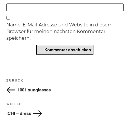
Name, E-Mail-Adresse und Website in diesem
Browser für meinen nächsten Kommentar
speichern.
Beitragsnavigation
Vorheriger
ZURÜCK
Beitrag
1001 sunglasses
Nächster
WEITER
Beitrag
ICHI – dress