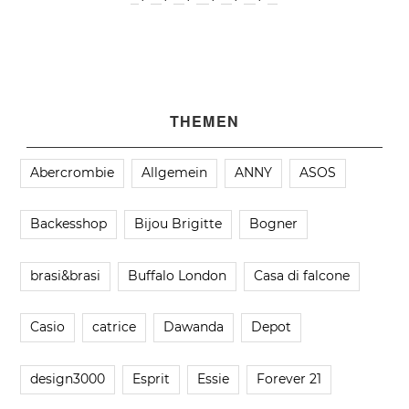
THEMEN
Abercrombie
Allgemein
ANNY
ASOS
Backesshop
Bijou Brigitte
Bogner
brasi&brasi
Buffalo London
Casa di falcone
Casio
catrice
Dawanda
Depot
design3000
Esprit
Essie
Forever 21