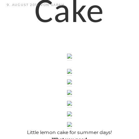
Cake
VERÖFFENTLICHT
9. AUGUST 2012
VON
SARAH
AM
Little lemon cake for summer days!