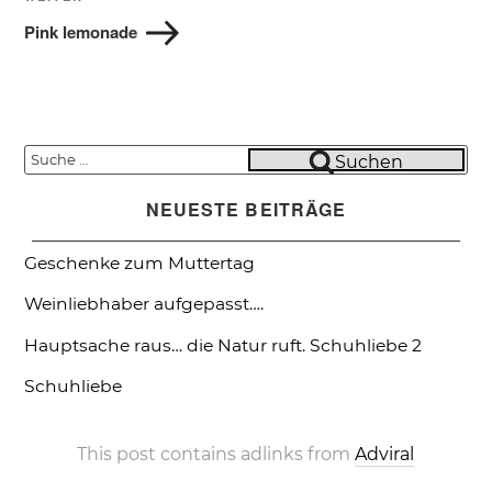
Nächster
Beitrag
Pink lemonade
Suche
Suchen
nach:
NEUESTE BEITRÄGE
Geschenke zum Muttertag
Weinliebhaber aufgepasst….
Hauptsache raus… die Natur ruft.
Schuhliebe 2
Schuhliebe
This post contains adlinks from
Adviral