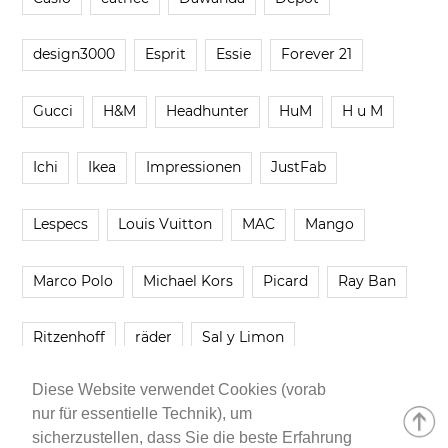
design3000
Esprit
Essie
Forever 21
Gucci
H&M
Headhunter
HuM
H u M
Ichi
Ikea
Impressionen
JustFab
Lespecs
Louis Vuitton
MAC
Mango
Marco Polo
Michael Kors
Picard
Ray Ban
Ritzenhoff
räder
Sal y Limon
Diese Website verwendet Cookies (vorab
Smartbuyglasses
smash!
Steve Madden
nur für essentielle Technik), um
sicherzustellen, dass Sie die beste Erfahrung