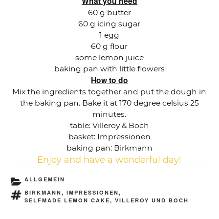
What you need
60 g butter
60 g icing sugar
1 egg
60 g flour
some lemon juice
baking pan with little flowers
How to do
Mix the ingredients together and put the dough in
the baking pan. Bake it at 170 degree celsius 25
minutes.
table: Villeroy & Boch
basket: Impressionen
baking pan: Birkmann
Enjoy and have a wonderful day!
KATEGORIEN
ALLGEMEIN
SCHLAGWÖRTER
BIRKMANN
,
IMPRESSIONEN
,
SELFMADE LEMON CAKE
,
VILLEROY UND BOCH