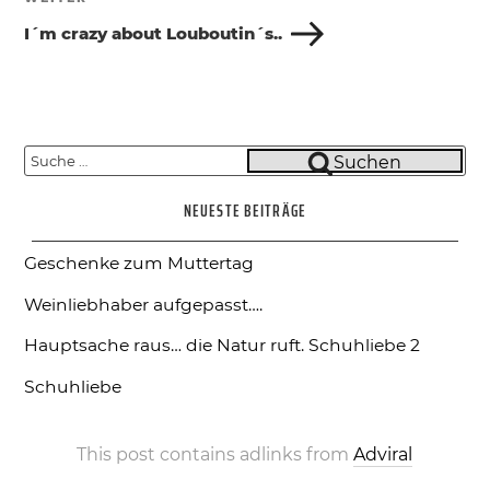
Nächster
Beitrag
I´m crazy about Louboutin´s..
Suche
Suchen
nach:
NEUESTE BEITRÄGE
Geschenke zum Muttertag
Weinliebhaber aufgepasst….
Hauptsache raus… die Natur ruft.
Schuhliebe 2
Schuhliebe
This post contains adlinks from
Adviral