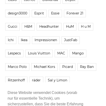
design3000
Esprit
Essie
Forever 21
Gucci
H&M
Headhunter
HuM
H u M
Ichi
Ikea
Impressionen
JustFab
Lespecs
Louis Vuitton
MAC
Mango
Marco Polo
Michael Kors
Picard
Ray Ban
Ritzenhoff
räder
Sal y Limon
Diese Website verwendet Cookies (vorab
Smartbuyglasses
smash!
Steve Madden
nur für essentielle Technik), um
sicherzustellen, dass Sie die beste Erfahrung