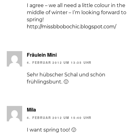
I agree – we all need a little colour in the
middle of winter – I’m looking forward to
spring!
http://missbbobochic.blogspot.com/
Fräulein Mini
4. FEBRUAR 2012 UM 13:35 UHR
Sehr hübscher Schal und schön
frühlingsbunt. 🙂
Mila
4. FEBRUAR 2012 UM 15:40 UHR
I want spring too! 🙂