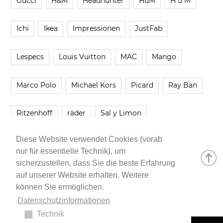
Gucci
H&M
Headhunter
HuM
H u M
Ichi
Ikea
Impressionen
JustFab
Lespecs
Louis Vuitton
MAC
Mango
Marco Polo
Michael Kors
Picard
Ray Ban
Ritzenhoff
räder
Sal y Limon
Diese Website verwendet Cookies (vorab
Smartbuyglasses
smash!
Steve Madden
nur für essentielle Technik), um
sicherzustellen, dass Sie die beste Erfahrung
Westwing
Younique
Zalando
Zara
auf unserer Website erhalten. Weitere
können Sie ermöglichen.
Datenschutzinformationen
Technik