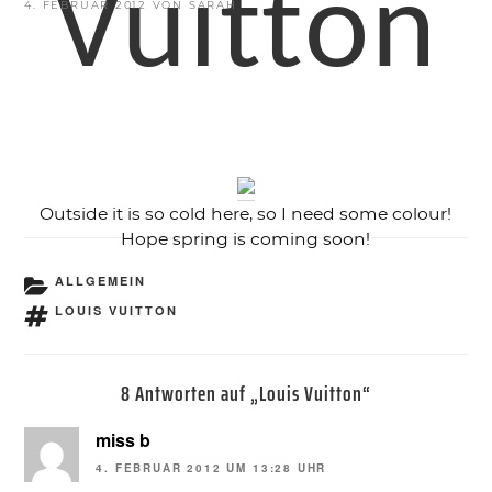
Vuitton
VERÖFFENTLICHT
4. FEBRUAR 2012
VON
SARAH
AM
Outside it is so cold here, so I need some colour!
Hope spring is coming soon!
KATEGORIEN
ALLGEMEIN
SCHLAGWÖRTER
LOUIS VUITTON
8 Antworten auf „Louis Vuitton“
miss b
4. FEBRUAR 2012 UM 13:28 UHR