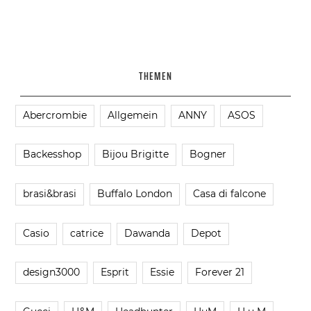
THEMEN
Abercrombie
Allgemein
ANNY
ASOS
Backesshop
Bijou Brigitte
Bogner
brasi&brasi
Buffalo London
Casa di falcone
Casio
catrice
Dawanda
Depot
design3000
Esprit
Essie
Forever 21