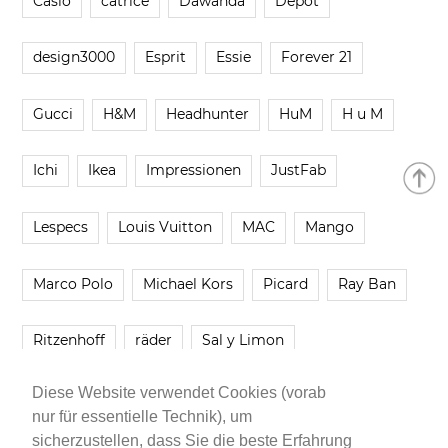
Casio
catrice
Dawanda
Depot
design3000
Esprit
Essie
Forever 21
Gucci
H&M
Headhunter
HuM
H u M
Ichi
Ikea
Impressionen
JustFab
Lespecs
Louis Vuitton
MAC
Mango
Marco Polo
Michael Kors
Picard
Ray Ban
Ritzenhoff
räder
Sal y Limon
Diese Website verwendet Cookies (vorab
Smartbuyglasses
smash!
Steve Madden
nur für essentielle Technik), um
sicherzustellen, dass Sie die beste Erfahrung