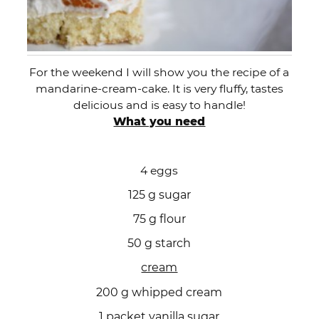
For the weekend I will show you the recipe of a
mandarine-cream-cake. It is very fluffy, tastes
delicious and is easy to handle!
What you need
4 eggs
125 g sugar
75 g flour
50 g starch
cream
200 g whipped cream
1 packet vanilla sugar