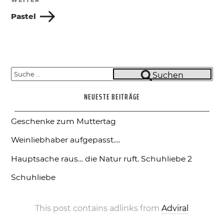
Nächster
Beitrag
Pastel
Suche
Suchen
nach:
NEUESTE BEITRÄGE
Geschenke zum Muttertag
Weinliebhaber aufgepasst….
Hauptsache raus… die Natur ruft.
Schuhliebe 2
Schuhliebe
This post contains adlinks from
Adviral