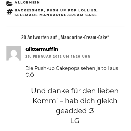
KATEGORIEN
ALLGEMEIN
SCHLAGWÖRTER
BACKESSHOP
,
PUSH UP POP LOLLIES
,
SELFMADE MANDARINE-CREAM CAKE
20 Antworten auf „Mandarine-Cream-Cake“
Glittermuffin
25. FEBRUAR 2012 UM 11:28 UHR
Die Push-up Cakepops sehen ja toll aus
Ö.Ö
Und danke für den lieben
Kommi – hab dich gleich
geadded :3
LG