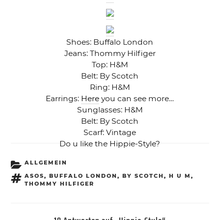
Shoes: Buffalo London
Jeans: Thommy Hilfiger
Top: H&M
Belt: By Scotch
Ring: H&M
Earrings:
Here
you can see more…
Sunglasses: H&M
Belt: By Scotch
Scarf: Vintage
Do u like the Hippie-Style?
KATEGORIEN
ALLGEMEIN
SCHLAGWÖRTER
ASOS
,
BUFFALO LONDON
,
BY SCOTCH
,
H U M
,
THOMMY HILFIGER