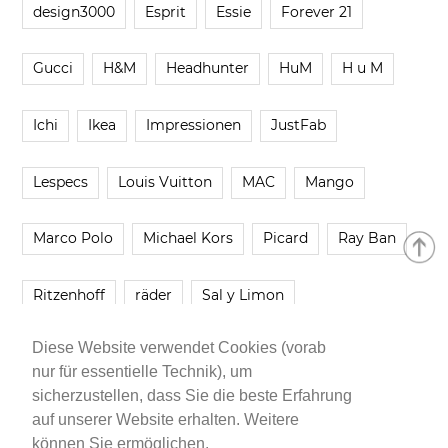
design3000
Esprit
Essie
Forever 21
Gucci
H&M
Headhunter
HuM
H u M
Ichi
Ikea
Impressionen
JustFab
Lespecs
Louis Vuitton
MAC
Mango
Marco Polo
Michael Kors
Picard
Ray Ban
Ritzenhoff
räder
Sal y Limon
Diese Website verwendet Cookies (vorab
Smartbuyglasses
smash!
Steve Madden
nur für essentielle Technik), um
sicherzustellen, dass Sie die beste Erfahrung
Westwing
Younique
Zalando
Zara
auf unserer Website erhalten. Weitere
können Sie ermöglichen.