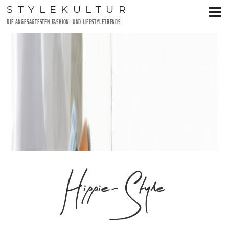
Zum
STYLEKULTUR
Inhalt
DIE ANGESAGTESTEN FASHION- UND LIFESTYLETRENDS
springen
Hippie-Style