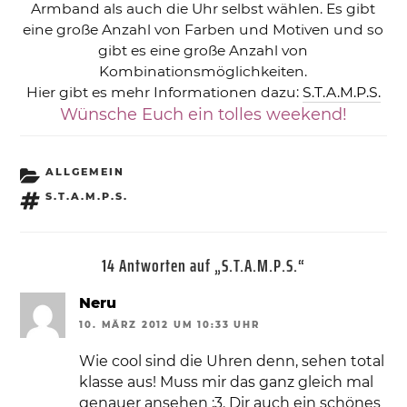
Armband als auch die Uhr selbst wählen. Es gibt
eine große Anzahl von Farben und Motiven und so
gibt es eine große Anzahl von
Kombinationsmöglichkeiten.
Hier gibt es mehr Informationen dazu:
S.T.A.M.P.S.
Wünsche Euch ein tolles weekend!
KATEGORIEN
ALLGEMEIN
SCHLAGWÖRTER
S.T.A.M.P.S.
14 Antworten auf „S.T.A.M.P.S.“
Neru
10. MÄRZ 2012 UM 10:33 UHR
Wie cool sind die Uhren denn, sehen total
klasse aus! Muss mir das ganz gleich mal
genauer ansehen ;3. Dir auch ein schönes