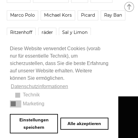
Marco Polo
Michael Kors
Picard
Ray Ban
Ritzenhoff
räder
Sal y Limon
Diese Website verwendet Cookies (vorab
Smartbuyglasses
smash!
Steve Madden
nur für essentielle Technik), um
sicherzustellen, dass Sie die beste Erfahrung
Westwing
Younique
Zalando
Zara
auf unserer Website erhalten. Weitere
können Sie ermöglichen.
Datenschutzinformationen
Technik
Marketing
Impressum
•
Datenschutzerklärung
© 2020 Dr. Sarah Schwab-Jung
Einstellungen
Alle akzeptieren
speichern