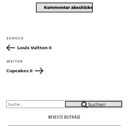
Beitragsnavigation
ZURÜCK
Vorheriger
Beitrag
Louis Vuitton II
WEITER
Nächster
Beitrag
Cupcakes II
Suche
Suchen
nach:
NEUESTE BEITRÄGE