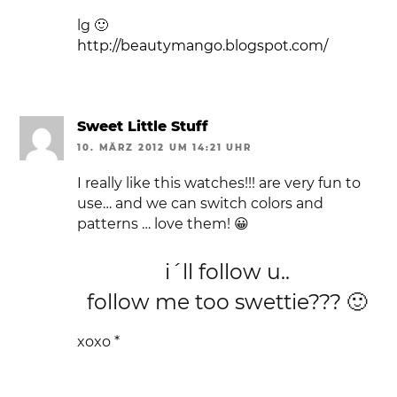
lg 🙂
http://beautymango.blogspot.com/
Sweet Little Stuff
10. MÄRZ 2012 UM 14:21 UHR
I really like this watches!!! are very fun to
use… and we can switch colors and
patterns … love them! 😀
i´ll follow u..
follow me too swettie??? 🙂
xoxo *