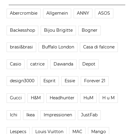
Abercrombie
Allgemein
ANNY
ASOS
Backesshop
Bijou Brigitte
Bogner
brasi&brasi
Buffalo London
Casa di falcone
Casio
catrice
Dawanda
Depot
design3000
Esprit
Essie
Forever 21
Gucci
H&M
Headhunter
HuM
H u M
Ichi
Ikea
Impressionen
JustFab
Lespecs
Louis Vuitton
MAC
Mango