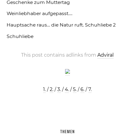
Geschenke zum Muttertag
Weinliebhaber aufgepasst….
Hauptsache raus… die Natur ruft.
Schuhliebe 2
Schuhliebe
This post contains adlinks from
Adviral
1.
/
2.
/
3.
/
4.
/
5.
/
6.
/
7.
THEMEN