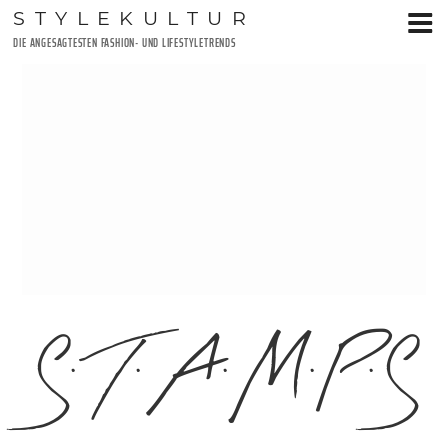
Zum
STYLEKULTUR
Inhalt
DIE ANGESAGTESTEN FASHION- UND LIFESTYLETRENDS
springen
S.T.A.M.P.S